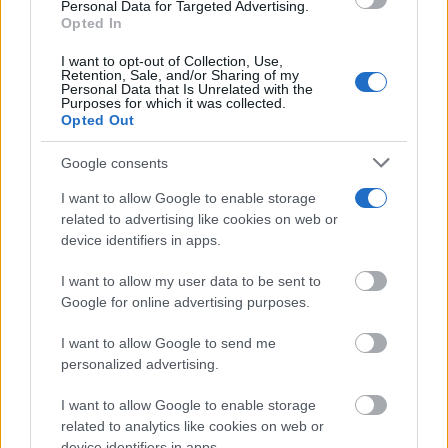
use your data for below specified purposes in below Google
Personal Data for Targeted Advertising.
consent section.
Opted In
I want to opt-out of Collection, Use,
Retention, Sale, and/or Sharing of my
Adiós a la cal del baño
Personal Data that Is Unrelated with the
¿Y si pudieras eliminar la cal del baño sin esfuerzo?
Purposes for which it was collected.
Opted Out
Google consents
I want to allow Google to enable storage
related to advertising like cookies on web or
device identifiers in apps.
I want to allow my user data to be sent to
Google for online advertising purposes.
I want to allow Google to send me
personalized advertising.
¿Sabes qué baja tu ánimo?
Lo haces todos los días y afecta cómo te sientes
I want to allow Google to enable storage
related to analytics like cookies on web or
device identifiers in apps.