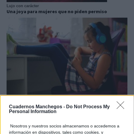
Lujo con carácter
Una joya para mujeres que no piden permiso
Tu memoria y la música
Cuadernos Manchegos -
Do Not Process My
Esa canción antigua que no olvidas tiene una
Personal Information
explicación
Nosotros y nuestros socios almacenamos o accedemos a
información en dispositivos, tales como cookies, y