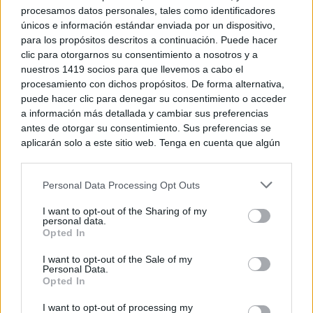
procesamos datos personales, tales como identificadores
únicos e información estándar enviada por un dispositivo,
para los propósitos descritos a continuación. Puede hacer
clic para otorgarnos su consentimiento a nosotros y a
nuestros 1419 socios para que llevemos a cabo el
procesamiento con dichos propósitos. De forma alternativa,
puede hacer clic para denegar su consentimiento o acceder
a información más detallada y cambiar sus preferencias
antes de otorgar su consentimiento. Sus preferencias se
aplicarán solo a este sitio web. Tenga en cuenta que algún
¿Por qué se contagia?
procesamiento de sus datos personales puede no requerir
La ciencia explica por qué el bostezo es contagioso
de su consentimiento, pero usted tiene el derecho de
Personal Data Processing Opt Outs
rechazar tal procesamiento. Puede cambiar sus preferencias
o retirar su consentimiento en cualquier momento volviendo
I want to opt-out of the Sharing of my
a este sitio y haciendo clic en el botón "Privacidad" en la
personal data.
parte inferior de la página web.
Opted In
Please note that this website/app uses one or more Google
I want to opt-out of the Sale of my
Personal Data.
services and may gather and store information including but
Opted In
not limited to your visit or usage behaviour. You may click to
grant or deny consent to Google and its third-party tags to
I want to opt-out of processing my