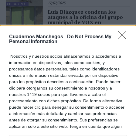
17/07/2025
CIUDAD REAL
Luis Blázquez condena los
ataques a la oficina del grupo
municipal de VOX en
Villarrubia de los Ojos y exige
la condena del resto...
Cuadernos Manchegos -
Do Not Process My
01/07/2025
Personal Information
CIUDAD REAL
VOX denuncia la insostenible
situación sanitaria en Ciudad
Nosotros y nuestros socios almacenamos o accedemos a
Real y exige la apertura
información en dispositivos, tales como cookies, y
inmediata de la unidad de
procesamos datos personales, tales como identificadores
hemodiálisis en el Hospital de
Tomelloso
únicos e información estándar enviada por un dispositivo,
CIUDAD REAL
para los propósitos descritos a continuación. Puede hacer
27/06/2025
clic para otorgarnos su consentimiento a nosotros y a
Ricardo Chamorro: “Defender
nuestros 1419 socios para que llevemos a cabo el
FENAVIN es defender el futuro
del campo español, su
procesamiento con dichos propósitos. De forma alternativa,
dimensión social y económica,
puede hacer clic para denegar su consentimiento o acceder
así como de nuestra identidad
a información más detallada y cambiar sus preferencias
como Nación”
CIUDAD REAL
antes de otorgar su consentimiento. Sus preferencias se
06/05/2025
aplicarán solo a este sitio web. Tenga en cuenta que algún
Ciudad Real se consolida como
procesamiento de sus datos personales puede no requerir
epicentro nacional del duatlón