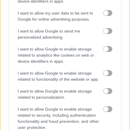
empleo
device identifiers in apps.
10/08/2026
I want to allow my user data to be sent to
Google for online advertising purposes.
ASAJA pone a prueba la habilidad
de los tractoristas en Tomelloso
I want to allow Google to send me
los días 15 y 16 de agosto
personalized advertising.
10/08/2026
I want to allow Google to enable storage
related to analytics like cookies on web or
Jorge Jaramillo y Bar Avenida,
device identifiers in apps.
protagonistas del XL Día del
Viticultor de Tomelloso
I want to allow Google to enable storage
10/08/2026
related to functionality of the website or app.
I want to allow Google to enable storage
related to personalization.
Hernández exige a Page que deje
de dar la espalda a Tomelloso y
dote a su hospital de una UCI
I want to allow Google to enable storage
10/08/2026
related to security, including authentication
functionality and fraud prevention, and other
user protection.