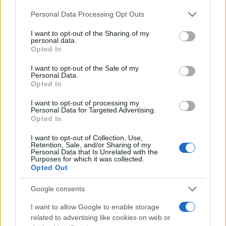
de su consentimiento, pero usted tiene el derecho de
atrayendo a más de 6.000
Personal Data Processing Opt Outs
rechazar tal procesamiento. Puede cambiar sus preferencias
personas que han llenado
alojamientos y promocionado
o retirar su consentimiento en cualquier momento volviendo
I want to opt-out of the Sharing of my
la provincia
a este sitio y haciendo clic en el botón "Privacidad" en la
personal data.
CIUDAD REAL
23/04/2025
parte inferior de la página web.
Opted In
Please note that this website/app uses one or more Google
I want to opt-out of the Sale of my
1
2
Personal Data.
services and may gather and store information including but
Opted In
not limited to your visit or usage behaviour. You may click to
grant or deny consent to Google and its third-party tags to
I want to opt-out of processing my
use your data for below specified purposes in below Google
Personal Data for Targeted Advertising.
Últimas noticias
consent section.
Opted In
I want to opt-out of Collection, Use,
España mira al cielo: el eclipse
Retention, Sale, and/or Sharing of my
total de Sol del 12 de agosto
Personal Data that Is Unrelated with the
marcará una jornada histórica
Purposes for which it was collected.
10/08/2026
Opted Out
Google consents
Cruz Roja impulsa en Tomelloso
I want to allow Google to enable storage
un curso de ayudante de cocina
related to advertising like cookies on web or
para abrir nuevas puertas al