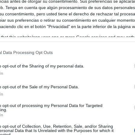
ncias antes de otorgar su consentimiento. Sus preferencias se aplicará
web. Tenga en cuenta que algún procesamiento de sus datos personale
 su consentimiento, pero usted tiene el derecho de rechazar tal proces
ar sus preferencias o retirar su consentimiento en cualquier momento
 haciendo clic en el botón "Privacidad" en la parte inferior de la página 
de Torrenueva
 that this website/app uses one or more Google services and may gath
u alcalde D. Raúl Bravo, ha presentado oficialmente el car
including but not limited to your visit or usage behaviour. You may click 
 to Google and its third-party tags to use your data for below specifi
l Data Processing Opt Outs
 Torrenueva
2 de agosto de 2
, que se celebrará el próximo
ogle consent section.
XVIII Semana Cultural de
lugar en el marco de la
o opt-out of the Sharing of my personal data.
idades locales, numerosos aficionados al flamenco y
In
o opt-out of the Sale of my Personal Data.
In
to opt-out of processing my Personal Data for Targeted
ing.
In
o opt-out of Collection, Use, Retention, Sale, and/or Sharing
ersonal Data that Is Unrelated with the Purposes for which it
lected.