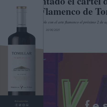
Presentado el cartel 
Arte Flamenco de To
Una cita ineludible con el arte flamenco el próximo 2 de a
Por
C. Manchegos
16/06/2025