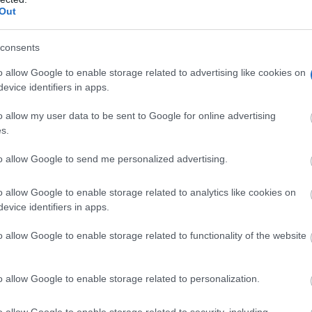
Out
consents
o allow Google to enable storage related to advertising like cookies on
l de auténtico lujo,
protagonizado por grandes figuras del
evice identifiers in apps.
, Remedios Reyes Montoya y Francisco Javier Heredia.
o allow my user data to be sent to Google for online advertising
s.
Julio Romero y Jesús Peñalver,
ocidos músicos
dos refere
 emoción al espectáculo.
to allow Google to send me personalized advertising.
o allow Google to enable storage related to analytics like cookies on
evice identifiers in apps.
o allow Google to enable storage related to functionality of the website
o allow Google to enable storage related to personalization.
o allow Google to enable storage related to security, including