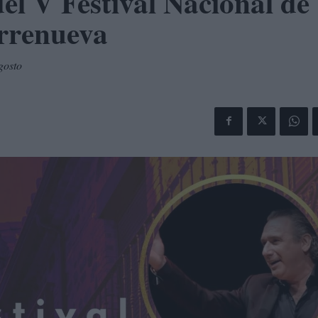
del V Festival Nacional de
rrenueva
gosto