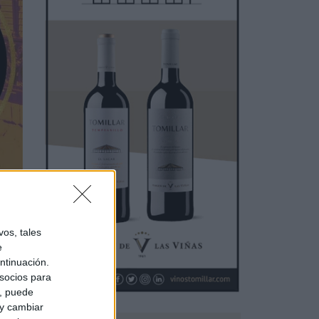
os, tales
e
ntinuación.
socios para
a, puede
 y cambiar