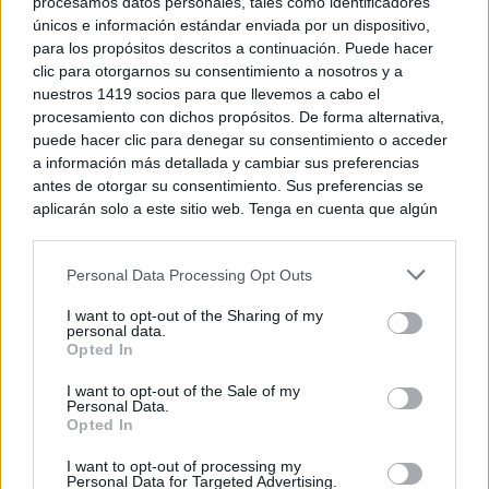
procesamos datos personales, tales como identificadores
únicos e información estándar enviada por un dispositivo,
para los propósitos descritos a continuación. Puede hacer
clic para otorgarnos su consentimiento a nosotros y a
nuestros 1419 socios para que llevemos a cabo el
procesamiento con dichos propósitos. De forma alternativa,
puede hacer clic para denegar su consentimiento o acceder
a información más detallada y cambiar sus preferencias
antes de otorgar su consentimiento. Sus preferencias se
aplicarán solo a este sitio web. Tenga en cuenta que algún
El aliado para tu hogar
Limpieza inteligente que te ahorra tiempo y
procesamiento de sus datos personales puede no requerir
esfuerzo
de su consentimiento, pero usted tiene el derecho de
Personal Data Processing Opt Outs
rechazar tal procesamiento. Puede cambiar sus preferencias
o retirar su consentimiento en cualquier momento volviendo
I want to opt-out of the Sharing of my
a este sitio y haciendo clic en el botón "Privacidad" en la
personal data.
parte inferior de la página web.
Opted In
Please note that this website/app uses one or more Google
I want to opt-out of the Sale of my
Personal Data.
services and may gather and store information including but
Opted In
not limited to your visit or usage behaviour. You may click to
grant or deny consent to Google and its third-party tags to
I want to opt-out of processing my
use your data for below specified purposes in below Google
Personal Data for Targeted Advertising.