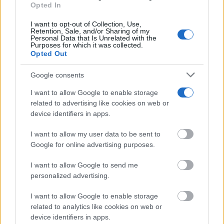
consent section.
Opted In
No es un coche cualquiera
I want to opt-out of Collection, Use,
Este coche te hará olvidar el sofá de tu casa
Retention, Sale, and/or Sharing of my
Personal Data that Is Unrelated with the
DISCOVER WITH
Purposes for which it was collected.
Opted Out
Últimas noticias
Google consents
España afronta un sábado de calor intenso y
tormentas fuertes: AEMET...
I want to allow Google to enable storage
related to advertising like cookies on web or
08/08/2026
device identifiers in apps.
Tomelloso roza los 40 grados este sábado con
I want to allow my user data to be sent to
aviso amarillo por...
Google for online advertising purposes.
08/08/2026
I want to allow Google to send me
personalized advertising.
Calor, calima y tormentas dispersas: así será
el tiempo este sábado...
I want to allow Google to enable storage
08/08/2026
related to analytics like cookies on web or
device identifiers in apps.