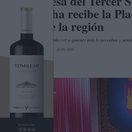
La Mesa del Tercer S
Mancha recibe la Pla
Día de la región
Diez años poniendo voz a quienes más lo necesitan y sentánd
Por
C. Manchegos
31/05/2026