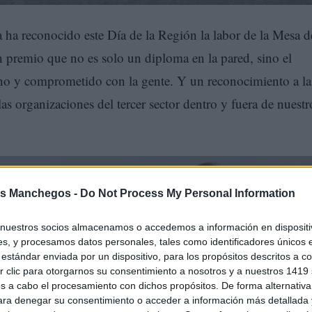
a reconocido este Día de la Región la labor de la Mesa d
n premio que no es solo un diploma en la pared, sino el
cano y comprometido con la gente. Y un reconocimiento a la
las organizaciones del tercer sector dentro y fuera de nuestr
s Manchegos -
Do Not Process My Personal Information
nuestros socios almacenamos o accedemos a información en dispositiv
s, y procesamos datos personales, tales como identificadores únicos 
estándar enviada por un dispositivo, para los propósitos descritos a co
 clic para otorgarnos su consentimiento a nosotros y a nuestros 1419 
s a cabo el procesamiento con dichos propósitos. De forma alternativ
para denegar su consentimiento o acceder a información más detallada