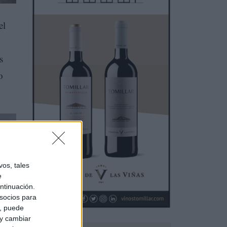
el
s
o
os, tales
e
ntinuación.
socios para
a, puede
 y cambiar