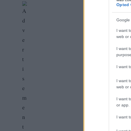
Opted 
Google 
I want t
web or d
I want t
purpose
I want 
I want t
web or d
I want t
or app.
I want t
I want t