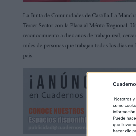
La Junta de Comunidades de Castilla-La Mancha h
Tercer Sector con la Placa al Mérito Regional. U
reconocimiento a diez años de trabajo real, cer
miles de personas que trabajan todos los días en 
país.
Cuaderno
Nosotros y 
como cookie
información 
Puede hacer
que llevemo
hacer clic 