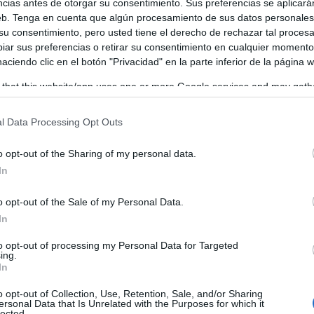
ncias antes de otorgar su consentimiento. Sus preferencias se aplicará
web. Tenga en cuenta que algún procesamiento de sus datos personale
ector social de la región y lleva una década haciendo algo 
 su consentimiento, pero usted tiene el derecho de rechazar tal proces
raciones, escuchar a los colectivos más vulnerables y traduci
ar sus preferencias o retirar su consentimiento en cualquier momento
 haciendo clic en el botón "Privacidad" en la parte inferior de la página 
ban convirtiéndose en políticas públicas. Dicho de otra ma
 that this website/app uses one or more Google services and may gath
s.
including but not limited to your visit or usage behaviour. You may click 
 to Google and its third-party tags to use your data for below specifi
l Data Processing Opt Outs
ogle consent section.
o opt-out of the Sharing of my personal data.
In
o opt-out of the Sale of my Personal Data.
In
to opt-out of processing my Personal Data for Targeted
ing.
In
o opt-out of Collection, Use, Retention, Sale, and/or Sharing
ersonal Data that Is Unrelated with the Purposes for which it
lected.