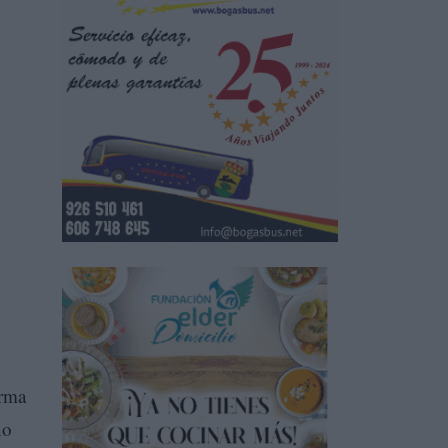
orma
no