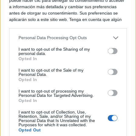
puede hacer clic para denegar su consentimiento o acceder
a información más detallada y cambiar sus preferencias
antes de otorgar su consentimiento. Sus preferencias se
aplicarán solo a este sitio web. Tenga en cuenta que algún
procesamiento de sus datos personales puede no requerir
de su consentimiento, pero usted tiene el derecho de
Personal Data Processing Opt Outs
rechazar tal procesamiento. Puede cambiar sus preferencias
o retirar su consentimiento en cualquier momento volviendo
I want to opt-out of the Sharing of my
a este sitio y haciendo clic en el botón "Privacidad" en la
personal data.
Fernando Morientes se ha comprometido a “seguir
parte inferior de la página web.
Opted In
llevando con orgullo el nombre de esta Comunidad
Please note that this website/app uses one or more Google
I want to opt-out of the Sale of my
allá donde vaya, porque uno nunca deja de
Personal Data.
services and may gather and store information including but
Opted In
not limited to your visit or usage behaviour. You may click to
representar a las personas que le han querido bien” y
grant or deny consent to Google and its third-party tags to
I want to opt-out of processing my
use your data for below specified purposes in below Google
ha agradecido a Castilla-La Mancha “este inmenso
Personal Data for Targeted Advertising.
consent section.
Opted In
honor”.
I want to opt-out of Collection, Use,
Retention, Sale, and/or Sharing of my
Personal Data that Is Unrelated with the
Purposes for which it was collected.
Opted Out