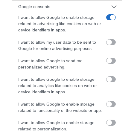
Igualmente, de forma emocionada, ha dedicado
Google consents
también la medalla recibida a sus padres, a sus hijos y
I want to allow Google to enable storage
related to advertising like cookies on web or
a su mujer, a quien ha agradecido estar en los focos y
device identifiers in apps.
en los aplausos “pero también en las ausencias y en la
I want to allow my user data to be sent to
presión”.
Google for online advertising purposes.
I want to allow Google to send me
Por último, también se ha reconocido, de forma
personalized advertising.
póstuma, con la Medalla de Oro de Castilla-La
I want to allow Google to enable storage
Mancha, al presidente de la Junta de Comunidades
related to analytics like cookies on web or
device identifiers in apps.
en la primera etapa de la Autonomía, Jesús Fuentes
Lázaro; y que ha recogido su viuda María Ángeles
I want to allow Google to enable storage
related to functionality of the website or app.
Gómez.
I want to allow Google to enable storage
related to personalization.