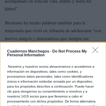
acompañado en toda mi vida, dentro y fuera del
fútbol”.
Morientes ha tenido palabras también para la
temporada que vivió en Albacete de adolescente “con
nuevos amigos y entrenadores que siempre me
llevaron por el camino correcto” y ha abogado por
Cuadernos Manchegos -
Do Not Process My
no olvidar nunca de dónde se viene, “yo lo hago de
Personal Information
una familia humilde y de unos padres que me
Nosotros y nuestros socios almacenamos o accedemos a
enseñaron el valor del esfuerzo”.
información en dispositivos, tales como cookies, y
procesamos datos personales, tales como identificadores
únicos e información estándar enviada por un dispositivo,
para los propósitos descritos a continuación. Puede hacer
clic para otorgarnos su consentimiento a nosotros y a
nuestros 1419 socios para que llevemos a cabo el
procesamiento con dichos propósitos. De forma alternativa,