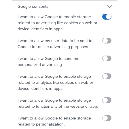
Función Pública a través de la Secretaría de Estado de
Google consents
Digitalización e Inteligencia Artificial, cuentan en su
I want to allow Google to enable storage
convocatoria 2025 con un importe de ayuda
related to advertising like cookies on web or
concedida de 29 millones de euros para impulsar la
device identifiers in apps.
digitalización de pymes, autónomos y
I want to allow my user data to be sent to
emprendedores. El importe de la ayuda máxima es
Google for online advertising purposes.
del 80% del presupuesto subvencionable y está
I want to allow Google to send me
personalized advertising.
financiada por la Unión Europea, Fondos Europeos
de Desarrollo Regional (FEDER) del periodo 21-27,
I want to allow Google to enable storage
related to analytics like cookies on web or
Gobierno de España.
device identifiers in apps.
I want to allow Google to enable storage
related to functionality of the website or app.
I want to allow Google to enable storage
related to personalization.