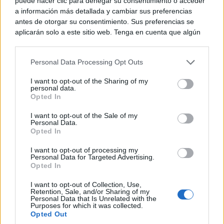
misma jornada también se ha abordado el uso de
puede hacer clic para denegar su consentimiento o acceder
a información más detallada y cambiar sus preferencias
sistemas de visualización avanzada
, como la
antes de otorgar su consentimiento. Sus preferencias se
aplicarán solo a este sitio web. Tenga en cuenta que algún
realidad virtual y aumentada a través de gafas 3D,
procesamiento de sus datos personales puede no requerir
para difundir y hacer accesible este patrimonio al
de su consentimiento, pero usted tiene el derecho de
Personal Data Processing Opt Outs
rechazar tal procesamiento. Puede cambiar sus preferencias
público.
o retirar su consentimiento en cualquier momento volviendo
I want to opt-out of the Sharing of my
a este sitio y haciendo clic en el botón "Privacidad" en la
personal data.
parte inferior de la página web.
Opted In
Please note that this website/app uses one or more Google
I want to opt-out of the Sale of my
Personal Data.
services and may gather and store information including but
Opted In
not limited to your visit or usage behaviour. You may click to
grant or deny consent to Google and its third-party tags to
I want to opt-out of processing my
use your data for below specified purposes in below Google
Personal Data for Targeted Advertising.
consent section.
Opted In
Las Oficinas Acelera pyme puestas en marcha en toda
I want to opt-out of Collection, Use,
España por Red.es, entidad pública adscrita al
Retention, Sale, and/or Sharing of my
Personal Data that Is Unrelated with the
Purposes for which it was collected.
Ministerio para la Transformación Digital y de la
Opted Out