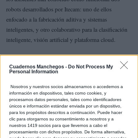
robots desarrollados por Itecam: uno de ellos
enfocado a la fabricación aditiva y sistemas
inteligentes, y otro colaborativo para la clasificación
inteligente, visión artificial y plataforma cloud.
Además, por la tarde, se ha llevado a cabo la jornada
Cuadernos Manchegos -
Do Not Process My
«Inteligencia artificial, digitalización 3D y sistemas
Personal Information
de visualización avanzada en patrimonio cultural”,
Nosotros y nuestros socios almacenamos o accedemos a
donde Julio Valero, técnico del departamento de
información en dispositivos, tales como cookies, y
Diseño y Fabricación Digital en Itecam ha mostrado
procesamos datos personales, tales como identificadores
únicos e información estándar enviada por un dispositivo,
digitalización 3D
cómo la inteligencia artificial y la
para los propósitos descritos a continuación. Puede hacer
permite documentar, conservar y restaurar el
clic para otorgarnos su consentimiento a nosotros y a
nuestros 1419 socios para que llevemos a cabo el
patrimonio cultural con gran precisión. En esta
procesamiento con dichos propósitos. De forma alternativa,