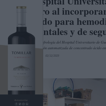
El Hospital Universi
pionero al incorpora
de ácido para hemodi
ambientales y de seg
El servicio de Nefrología del Hospital Universitario de G
para la producción automatizada de concentrado ácido en
Por
C. Manchegos
02/12/2025