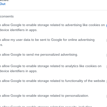
Out
consents
o allow Google to enable storage related to advertising like cookies on
evice identifiers in apps.
o allow my user data to be sent to Google for online advertising
s.
to allow Google to send me personalized advertising.
o allow Google to enable storage related to analytics like cookies on
evice identifiers in apps.
o allow Google to enable storage related to functionality of the website
o allow Google to enable storage related to personalization.
ajara es el único centro en España que cuenta con esta
o allow Google to enable storage related to security, including