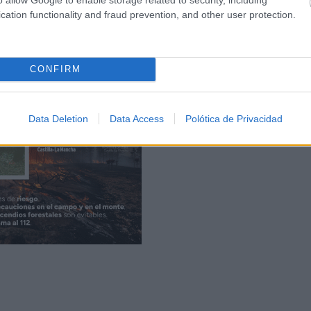
cation functionality and fraud prevention, and other user protection.
 ha posicionado al Hospital como un referente idóneo para 
CONFIRM
Data Deletion
Data Access
Polótica de Privacidad