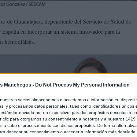
ario de Guadalajara, dependiente del Servicio de Salud de
España en incorporar un sistema innovador para la
n hemodiálisis.
s Manchegos -
Do Not Process My Personal Information
nuestros socios almacenamos o accedemos a información en dispositiv
s, y procesamos datos personales, tales como identificadores únicos 
estándar enviada por un dispositivo, para los propósitos descritos a co
 clic para otorgarnos su consentimiento a nosotros y a nuestros 1419 
s a cabo el procesamiento con dichos propósitos. De forma alternativ
ravés de su servicio de Nefrología, ha sido designado como
para denegar su consentimiento o acceder a información más detallada