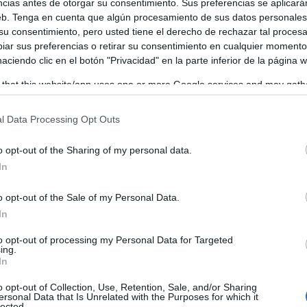
ncias antes de otorgar su consentimiento. Sus preferencias se aplicará
n sobre esta tecnología, denominada ECOMix Revolution, y
web. Tenga en cuenta que algún procesamiento de sus datos personale
 su consentimiento, pero usted tiene el derecho de rechazar tal proces
 diferentes hospitales de España para formarles sobre el
ar sus preferencias o retirar su consentimiento en cualquier momento
 haciendo clic en el botón "Privacidad" en la parte inferior de la página 
 that this website/app uses one or more Google services and may gath
including but not limited to your visit or usage behaviour. You may click 
 to Google and its third-party tags to use your data for below specifi
l Data Processing Opt Outs
ogle consent section.
o opt-out of the Sharing of my personal data.
In
o opt-out of the Sale of my Personal Data.
In
to opt-out of processing my Personal Data for Targeted
ing.
In
o opt-out of Collection, Use, Retention, Sale, and/or Sharing
ersonal Data that Is Unrelated with the Purposes for which it
lected.