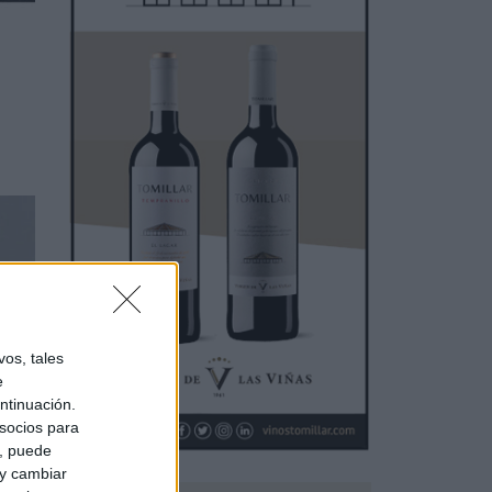
os, tales
e
ntinuación.
socios para
a, puede
 y cambiar