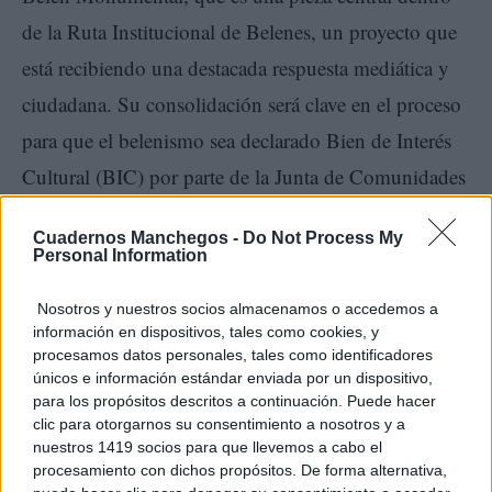
de la Ruta Institucional de Belenes, un proyecto que
está recibiendo una destacada respuesta mediática y
ciudadana. Su consolidación será clave en el proceso
para que el belenismo sea declarado Bien de Interés
Cultural (BIC) por parte de la Junta de Comunidades
de Castilla-La Mancha. Vich ha resaltado también el
Cuadernos Manchegos -
Do Not Process My
trabajo de otras asociaciones de la provincia, como la
Personal Information
de Alcázar de San Juan y la de Villarrubia de los
Nosotros y nuestros socios almacenamos o accedemos a
Ojos, que mantienen viva esta tradición.
información en dispositivos, tales como cookies, y
procesamos datos personales, tales como identificadores
únicos e información estándar enviada por un dispositivo,
para los propósitos descritos a continuación. Puede hacer
clic para otorgarnos su consentimiento a nosotros y a
nuestros 1419 socios para que llevemos a cabo el
procesamiento con dichos propósitos. De forma alternativa,