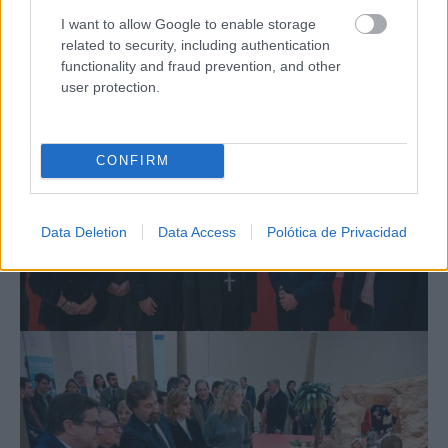
calificado como uno de sus montajes más
I want to allow Google to enable storage
ambiciosos. El acto ha estado amenizado con la
related to security, including authentication
functionality and fraud prevention, and other
interpretación musical del reconocido “Dúo
user protection.
Belcorde”.
CONFIRM
Data Deletion
Data Access
Polótica de Privacidad