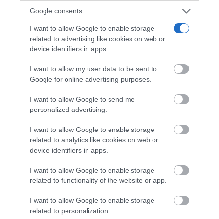
Google consents
una celebración entrañable y singular. Finalmente, el
I want to allow Google to enable storage
alcalde ha agradecido el esfuerzo de los belenistas,
related to advertising like cookies on web or
que durante meses han trabajado en varios montajes
device identifiers in apps.
simultáneos, entre ellos el situado en el Antiguo
I want to allow my user data to be sent to
Casino, el de la Diputación y el Belén Napolitano en
Google for online advertising purposes.
la parte baja del Ayuntamiento de Ciudad Real,
I want to allow Google to send me
personalized advertising.
destacando su dedicación, talento técnico y
compromiso con la ciudad.
I want to allow Google to enable storage
related to analytics like cookies on web or
device identifiers in apps.
La obra inaugurada en el Palacio Provincial es un
I want to allow Google to enable storage
Belén panorámico a cinco caras, que incorpora
related to functionality of the website or app.
técnicas avanzadas de iluminación, paisajismo y
I want to allow Google to enable storage
escenografía, y que la Asociación de Belenistas ha
related to personalization.