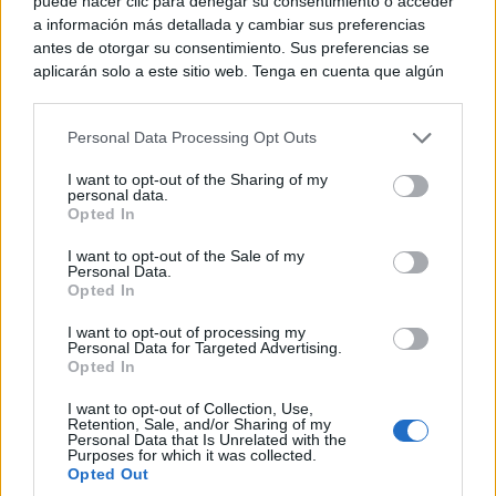
puede hacer clic para denegar su consentimiento o acceder
a información más detallada y cambiar sus preferencias
antes de otorgar su consentimiento. Sus preferencias se
Por otra parte, el alcalde de Ciudad Real, Francisco
aplicarán solo a este sitio web. Tenga en cuenta que algún
procesamiento de sus datos personales puede no requerir
Cañizares, ha destacado el papel esencial que esta
de su consentimiento, pero usted tiene el derecho de
tradición tiene para la ciudad: “Ciudad Real siempre
Personal Data Processing Opt Outs
rechazar tal procesamiento. Puede cambiar sus preferencias
o retirar su consentimiento en cualquier momento volviendo
ha defendido el Belén como parte de su patrimonio
I want to opt-out of the Sharing of my
a este sitio y haciendo clic en el botón "Privacidad" en la
personal data.
espiritual y cultural. Gracias al talento y la pasión de
parte inferior de la página web.
Opted In
la Asociación de Belenistas hemos dado un salto de
Please note that this website/app uses one or more Google
I want to opt-out of the Sale of my
Personal Data.
services and may gather and store information including but
calidad absolutamente extraordinario, convirtiendo
Opted In
not limited to your visit or usage behaviour. You may click to
nuestra ciudad en una verdadera Ciudad de Belenes”.
grant or deny consent to Google and its third-party tags to
I want to opt-out of processing my
use your data for below specified purposes in below Google
Personal Data for Targeted Advertising.
consent section.
Opted In
Cañizares ha subrayado la importancia de que
I want to opt-out of Collection, Use,
instituciones como la Diputación se sumen a este
Retention, Sale, and/or Sharing of my
Personal Data that Is Unrelated with the
proyecto colectivo, que cada año atrae a miles de
Purposes for which it was collected.
Opted Out
visitantes y refuerza la Navidad de Ciudad Real como