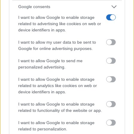
Google consents
conectada con el territorio. Una FP que dé respuesta a
las necesidades reales del tejido productivo, pero sin
I want to allow Google to enable storage
related to advertising like cookies on web or
perder su dimensión inclusiva y su vocación de
device identifiers in apps.
servicio público. Porque el acceso a una formación
I want to allow my user data to be sent to
de calidad no puede depender de la renta o del
Google for online advertising purposes.
código postal. Y porque un modelo dual en el que
I want to allow Google to send me
unos acceden a lo mejor y otros a lo que queda no
personalized advertising.
construye cohesión, sino fractura social.
I want to allow Google to enable storage
related to analytics like cookies on web or
device identifiers in apps.
La escuela pública no es una institución más. Es una
expresión concreta de lo que una sociedad valora y
I want to allow Google to enable storage
related to functionality of the website or app.
protege. Defenderla no es ir contra nadie, sino a favor
I want to allow Google to enable storage
de todos. Significa entender que la educación no
related to personalization.