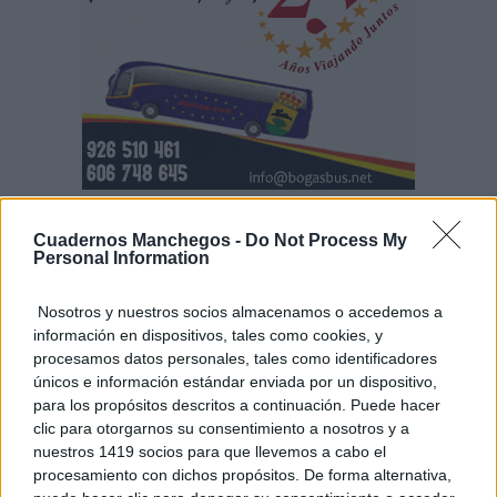
Cuadernos Manchegos -
Do Not Process My
Personal Information
Castilla-La Mancha debe aprovechar esta encrucijada
para fortalecer un modelo educativo centrado en el
Nosotros y nuestros socios almacenamos o accedemos a
pensamiento, la cooperación y la equidad. Eso
información en dispositivos, tales como cookies, y
procesamos datos personales, tales como identificadores
significa no renunciar a lo fundamental: no todo lo
únicos e información estándar enviada por un dispositivo,
para los propósitos descritos a continuación. Puede hacer
útil es lo importante, y no todo lo moderno es lo
clic para otorgarnos su consentimiento a nosotros y a
mejor. El conocimiento tiene un valor en sí mismo,
nuestros 1419 socios para que llevemos a cabo el
procesamiento con dichos propósitos. De forma alternativa,
no solo como medio para obtener un empleo, sino