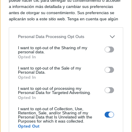
puede hacer clic para denegar su consentimiento o acceder
como base para vivir con dignidad, para participar en
a información más detallada y cambiar sus preferencias
antes de otorgar su consentimiento. Sus preferencias se
la vida común, para construir una identidad ética y
aplicarán solo a este sitio web. Tenga en cuenta que algún
solidaria.
procesamiento de sus datos personales puede no requerir
de su consentimiento, pero usted tiene el derecho de
Personal Data Processing Opt Outs
rechazar tal procesamiento. Puede cambiar sus preferencias
La Formación Profesional vive un momento de
o retirar su consentimiento en cualquier momento volviendo
I want to opt-out of the Sharing of my
a este sitio y haciendo clic en el botón "Privacidad" en la
crecimiento y transformación, y eso es una buena
personal data.
parte inferior de la página web.
Opted In
noticia. Pero también supone riesgos si se deja en
Please note that this website/app uses one or more Google
I want to opt-out of the Sale of my
manos del mercado. En los últimos años se han
Personal Data.
services and may gather and store information including but
Opted In
not limited to your visit or usage behaviour. You may click to
intensificado los procesos de privatización
grant or deny consent to Google and its third-party tags to
I want to opt-out of processing my
encubierta, con un notable impulso a centros
use your data for below specified purposes in below Google
Personal Data for Targeted Advertising.
consent section.
Opted In
concertados y privados, mientras la FP pública queda
I want to opt-out of Collection, Use,
a menudo en segundo plano. Esto no es inevitable.
Retention, Sale, and/or Sharing of my
Personal Data that Is Unrelated with the
Castilla-La Mancha puede y debe liderar una apuesta
Purposes for which it was collected.
Opted Out
clara por una FP pública, moderna, bien dotada y