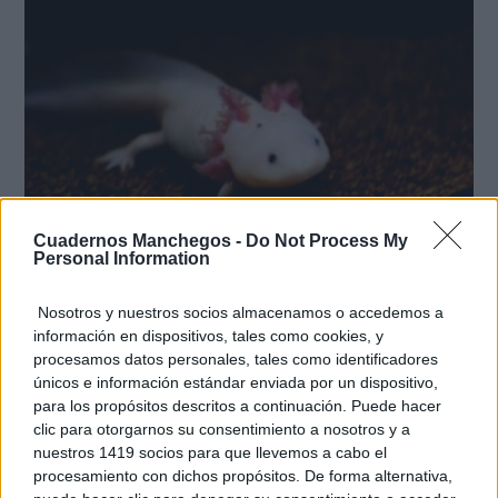
Cuadernos Manchegos -
Do Not Process My
Personal Information
¿Sabías que existen?
Estas criaturas existen y parecen sacadas de otro
Nosotros y nuestros socios almacenamos o accedemos a
planeta
información en dispositivos, tales como cookies, y
procesamos datos personales, tales como identificadores
únicos e información estándar enviada por un dispositivo,
para los propósitos descritos a continuación. Puede hacer
clic para otorgarnos su consentimiento a nosotros y a
nuestros 1419 socios para que llevemos a cabo el
procesamiento con dichos propósitos. De forma alternativa,