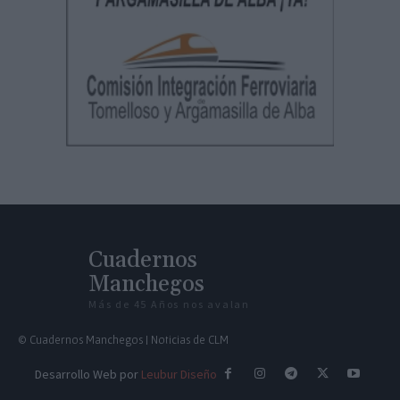
Cuadernos
Manchegos
Más de 45 Años nos avalan
© Cuadernos Manchegos | Noticias de CLM
Desarrollo Web por
Leubur Diseño