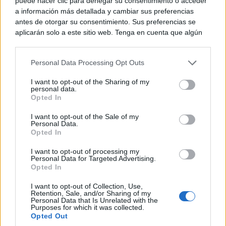
puede hacer clic para denegar su consentimiento o acceder
a información más detallada y cambiar sus preferencias
antes de otorgar su consentimiento. Sus preferencias se
aplicarán solo a este sitio web. Tenga en cuenta que algún
procesamiento de sus datos personales puede no requerir
de su consentimiento, pero usted tiene el derecho de
Personal Data Processing Opt Outs
rechazar tal procesamiento. Puede cambiar sus preferencias
¿Por qué se contagia?
o retirar su consentimiento en cualquier momento volviendo
La ciencia explica por qué el bostezo es contagioso
I want to opt-out of the Sharing of my
a este sitio y haciendo clic en el botón "Privacidad" en la
personal data.
parte inferior de la página web.
Opted In
Please note that this website/app uses one or more Google
I want to opt-out of the Sale of my
Personal Data.
services and may gather and store information including but
Opted In
not limited to your visit or usage behaviour. You may click to
grant or deny consent to Google and its third-party tags to
I want to opt-out of processing my
use your data for below specified purposes in below Google
Personal Data for Targeted Advertising.
consent section.
Opted In
I want to opt-out of Collection, Use,
Retention, Sale, and/or Sharing of my
Personal Data that Is Unrelated with the
Purposes for which it was collected.
Opted Out
¿Sabes qué baja tu ánimo?