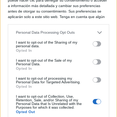
puede hacer clic para denegar su consentimiento o acceder
a información más detallada y cambiar sus preferencias
Corepunk MMORPG
antes de otorgar su consentimiento. Sus preferencias se
Un verdadero MMORPG de la vieja escuela ¡Cómo los
aplicarán solo a este sitio web. Tenga en cuenta que algún
de antes, pero mejor!
procesamiento de sus datos personales puede no requerir
de su consentimiento, pero usted tiene el derecho de
Personal Data Processing Opt Outs
rechazar tal procesamiento. Puede cambiar sus preferencias
o retirar su consentimiento en cualquier momento volviendo
I want to opt-out of the Sharing of my
a este sitio y haciendo clic en el botón "Privacidad" en la
personal data.
parte inferior de la página web.
Opted In
Please note that this website/app uses one or more Google
I want to opt-out of the Sale of my
Personal Data.
services and may gather and store information including but
Opted In
not limited to your visit or usage behaviour. You may click to
grant or deny consent to Google and its third-party tags to
I want to opt-out of processing my
use your data for below specified purposes in below Google
Personal Data for Targeted Advertising.
consent section.
Opted In
I want to opt-out of Collection, Use,
Pasaportes que abren puertas
Retention, Sale, and/or Sharing of my
Los pasaportes más poderosos del mundo, ¿está el
Personal Data that Is Unrelated with the
Purposes for which it was collected.
tuyo?
Opted Out