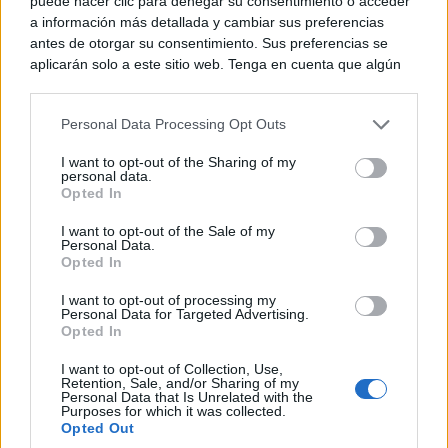
puede hacer clic para denegar su consentimiento o acceder
a información más detallada y cambiar sus preferencias
antes de otorgar su consentimiento. Sus preferencias se
Corepunk MMORPG
aplicarán solo a este sitio web. Tenga en cuenta que algún
Un verdadero MMORPG de la vieja escuela ¡Cómo los
procesamiento de sus datos personales puede no requerir
de antes, pero mejor!
de su consentimiento, pero usted tiene el derecho de
Personal Data Processing Opt Outs
rechazar tal procesamiento. Puede cambiar sus preferencias
o retirar su consentimiento en cualquier momento volviendo
I want to opt-out of the Sharing of my
a este sitio y haciendo clic en el botón "Privacidad" en la
personal data.
parte inferior de la página web.
Opted In
Please note that this website/app uses one or more Google
I want to opt-out of the Sale of my
Personal Data.
services and may gather and store information including but
Opted In
not limited to your visit or usage behaviour. You may click to
grant or deny consent to Google and its third-party tags to
I want to opt-out of processing my
use your data for below specified purposes in below Google
Personal Data for Targeted Advertising.
consent section.
Opted In
I want to opt-out of Collection, Use,
¿Por qué se contagia?
Retention, Sale, and/or Sharing of my
La ciencia explica por qué el bostezo es contagioso
Personal Data that Is Unrelated with the
Purposes for which it was collected.
Opted Out