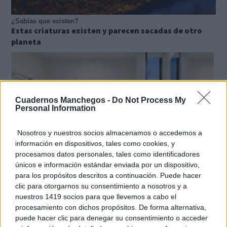
¿Sabías que existen?
Estas criaturas existen y parecen sacadas de otro
planeta
Cuadernos Manchegos -
Do Not Process My
Personal Information
Nosotros y nuestros socios almacenamos o accedemos a
información en dispositivos, tales como cookies, y
procesamos datos personales, tales como identificadores
únicos e información estándar enviada por un dispositivo,
para los propósitos descritos a continuación. Puede hacer
clic para otorgarnos su consentimiento a nosotros y a
El truco contra la cal
nuestros 1419 socios para que llevemos a cabo el
Di adiós a la cal del baño con estos sencillos consejos
procesamiento con dichos propósitos. De forma alternativa,
puede hacer clic para denegar su consentimiento o acceder