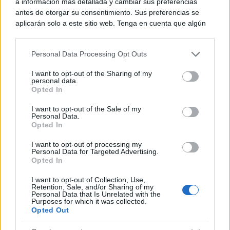
a información más detallada y cambiar sus preferencias
antes de otorgar su consentimiento. Sus preferencias se
aplicarán solo a este sitio web. Tenga en cuenta que algún
procesamiento de sus datos personales puede no requerir
de su consentimiento, pero usted tiene el derecho de
Personal Data Processing Opt Outs
rechazar tal procesamiento. Puede cambiar sus preferencias
o retirar su consentimiento en cualquier momento volviendo
I want to opt-out of the Sharing of my
a este sitio y haciendo clic en el botón "Privacidad" en la
personal data.
parte inferior de la página web.
Opted In
Please note that this website/app uses one or more Google
I want to opt-out of the Sale of my
Personal Data.
services and may gather and store information including but
¿Por qué se contagia?
Opted In
not limited to your visit or usage behaviour. You may click to
La ciencia explica por qué el bostezo es contagioso
grant or deny consent to Google and its third-party tags to
I want to opt-out of processing my
use your data for below specified purposes in below Google
Personal Data for Targeted Advertising.
consent section.
Opted In
I want to opt-out of Collection, Use,
Retention, Sale, and/or Sharing of my
Personal Data that Is Unrelated with the
Purposes for which it was collected.
Opted Out