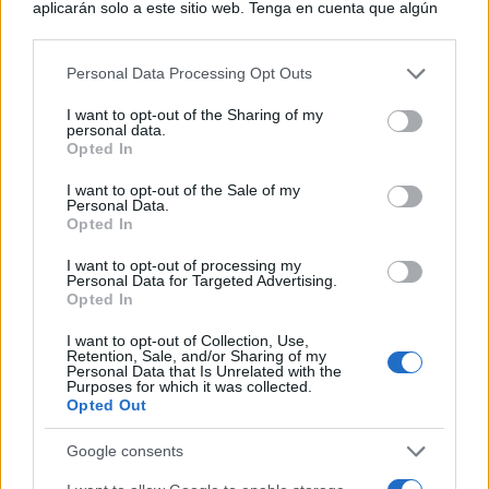
aplicarán solo a este sitio web. Tenga en cuenta que algún
procesamiento de sus datos personales puede no requerir
de su consentimiento, pero usted tiene el derecho de
Personal Data Processing Opt Outs
rechazar tal procesamiento. Puede cambiar sus preferencias
o retirar su consentimiento en cualquier momento volviendo
I want to opt-out of the Sharing of my
a este sitio y haciendo clic en el botón "Privacidad" en la
personal data.
parte inferior de la página web.
Opted In
Please note that this website/app uses one or more Google
I want to opt-out of the Sale of my
Personal Data.
services and may gather and store information including but
Opted In
not limited to your visit or usage behaviour. You may click to
grant or deny consent to Google and its third-party tags to
I want to opt-out of processing my
use your data for below specified purposes in below Google
Personal Data for Targeted Advertising.
consent section.
Opted In
I want to opt-out of Collection, Use,
Retention, Sale, and/or Sharing of my
Personal Data that Is Unrelated with the
Purposes for which it was collected.
Opted Out
Google consents