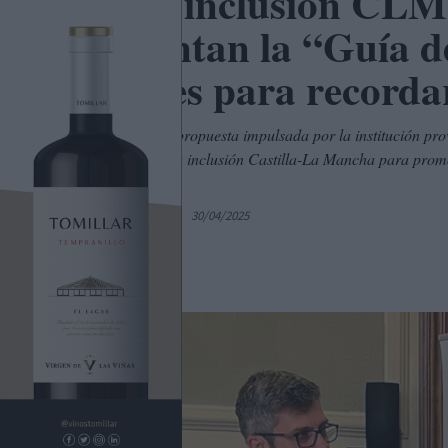
Plena inclusión CLM 
presentan la “Guía de
lugares para recorda
Se trata de una propuesta impulsada por la institución prov
que ofrece Plena inclusión Castilla-La Mancha para promo
lectura fácil.
Por
C. Manchegos
30/04/2025