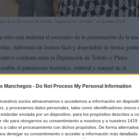
ía de la Provincia de Toledo: lugares para recordar” en Lectura Fácil
 sido esta mañana el escenario de la presentación de la nu
rdar, elaborada en lectura fácil y disponible de forma gratu
ciativa conjunta entre la Diputación de Toledo y Plena
sible el patrimonio histórico, cultural y natural de la
quellas con dificultades de comprensión lectora.
s Manchegos -
Do Not Process My Personal Information
nuestros socios almacenamos o accedemos a información en dispositiv
s, y procesamos datos personales, tales como identificadores únicos 
estándar enviada por un dispositivo, para los propósitos descritos a co
 clic para otorgarnos su consentimiento a nosotros y a nuestros 1419 
s a cabo el procesamiento con dichos propósitos. De forma alternativ
para denegar su consentimiento o acceder a información más detallada