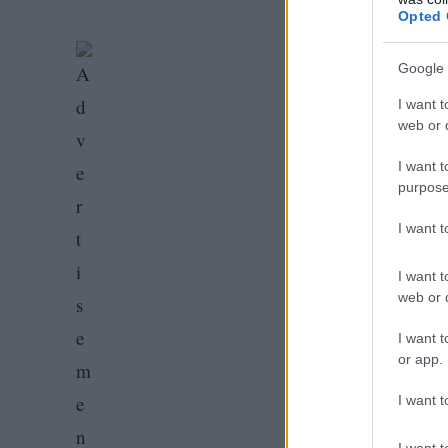
Opted 
Google 
I want t
web or d
I want t
purpose
I want 
I want t
web or d
I want t
or app.
I want t
I want t