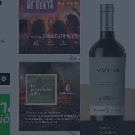
o
cil