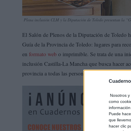
Plena inclusión CLM y la Diputación de Toledo presentan la “Gu
El Salón de Plenos de la Diputación de Toledo ha
Guía de la Provincia de Toledo: lugares para reco
en
formato web
o imprimible. Se trata de una ini
inclusión Castilla-La Mancha que busca hacer acce
provincia a todas las personas, especialmente a a
Cuaderno
Nosotros y 
como cookie
información 
Puede hacer
que llevemo
hacer clic 