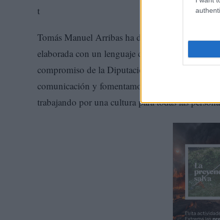
authenti
Tomás Manuel Arribas ha destacado que “hoy pre
elaborada con un lenguaje claro, frases sencillas
compromiso de la Diputación con la igualdad y l
comunicación y fomentamos que nadie se quede 
trabajando por una cultura para todas las persona