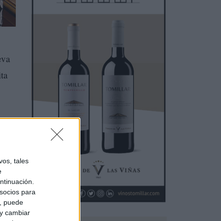
eva
ita
os, tales
e
ntinuación.
socios para
a, puede
 y cambiar