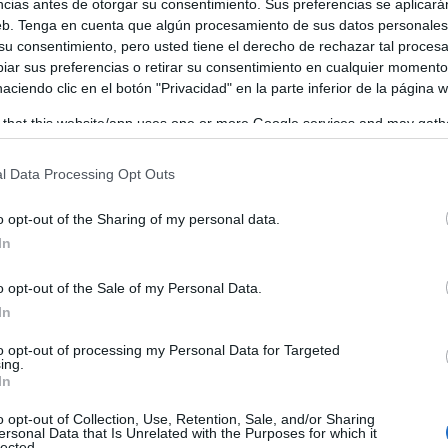
ncias antes de otorgar su consentimiento. Sus preferencias se aplicará
web. Tenga en cuenta que algún procesamiento de sus datos personale
 su consentimiento, pero usted tiene el derecho de rechazar tal proces
ar sus preferencias o retirar su consentimiento en cualquier momento
 haciendo clic en el botón "Privacidad" en la parte inferior de la página 
tado delegado de Cultura, Educación, Publicaciones e
 that this website/app uses one or more Google services and may gath
ente de Plena inclusión Castilla-La Mancha, Daniel Collado
including but not limited to your visit or usage behaviour. You may click 
dad intelectual del servicio Entorno Fácil.
 to Google and its third-party tags to use your data for below specifi
l Data Processing Opt Outs
ogle consent section.
o opt-out of the Sharing of my personal data.
In
o opt-out of the Sale of my Personal Data.
In
to opt-out of processing my Personal Data for Targeted
ing.
In
o opt-out of Collection, Use, Retention, Sale, and/or Sharing
ersonal Data that Is Unrelated with the Purposes for which it
lected.