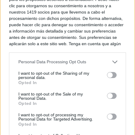
clic para otorgarnos su consentimiento a nosotros y a
nuestros 1419 socios para que llevemos a cabo el
procesamiento con dichos propósitos. De forma alternativa,
puede hacer clic para denegar su consentimiento o acceder
a información más detallada y cambiar sus preferencias
antes de otorgar su consentimiento. Sus preferencias se
aplicarán solo a este sitio web. Tenga en cuenta que algún
procesamiento de sus datos personales puede no requerir
de su consentimiento, pero usted tiene el derecho de
Personal Data Processing Opt Outs
rechazar tal procesamiento. Puede cambiar sus preferencias
o retirar su consentimiento en cualquier momento volviendo
I want to opt-out of the Sharing of my
a este sitio y haciendo clic en el botón "Privacidad" en la
personal data.
parte inferior de la página web.
Opted In
Please note that this website/app uses one or more Google
I want to opt-out of the Sale of my
Personal Data.
services and may gather and store information including but
Opted In
not limited to your visit or usage behaviour. You may click to
grant or deny consent to Google and its third-party tags to
I want to opt-out of processing my
use your data for below specified purposes in below Google
Personal Data for Targeted Advertising.
consent section.
Opted In