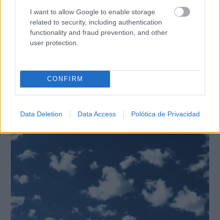
I want to allow Google to enable storage
related to security, including authentication
functionality and fraud prevention, and other
user protection.
CONFIRM
El truco contra la cal
Di adiós a la cal del baño con estos sencillos consejos
Data Deletion
Data Access
Polótica de Privacidad