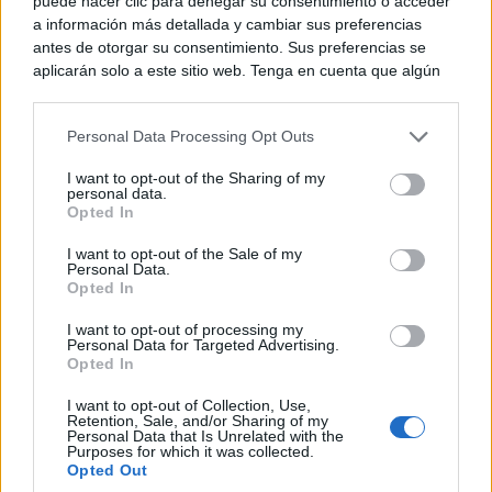
puede hacer clic para denegar su consentimiento o acceder
a información más detallada y cambiar sus preferencias
antes de otorgar su consentimiento. Sus preferencias se
aplicarán solo a este sitio web. Tenga en cuenta que algún
procesamiento de sus datos personales puede no requerir
¿Por qué se contagia?
de su consentimiento, pero usted tiene el derecho de
La ciencia explica por qué el bostezo es contagioso
Personal Data Processing Opt Outs
rechazar tal procesamiento. Puede cambiar sus preferencias
o retirar su consentimiento en cualquier momento volviendo
I want to opt-out of the Sharing of my
a este sitio y haciendo clic en el botón "Privacidad" en la
personal data.
parte inferior de la página web.
Opted In
Please note that this website/app uses one or more Google
I want to opt-out of the Sale of my
Personal Data.
services and may gather and store information including but
Opted In
not limited to your visit or usage behaviour. You may click to
grant or deny consent to Google and its third-party tags to
I want to opt-out of processing my
use your data for below specified purposes in below Google
Personal Data for Targeted Advertising.
consent section.
Opted In
I want to opt-out of Collection, Use,
Retention, Sale, and/or Sharing of my
Personal Data that Is Unrelated with the
Purposes for which it was collected.
9 apps que valen oro
Opted Out
No son populares, pero sí extraordinariamente