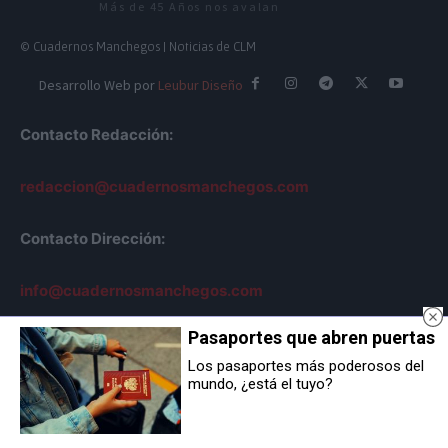
Más de 45 Años nos avalan
© Cuadernos Manchegos | Noticias de CLM
Desarrollo Web por
Leubur Diseño
Contacto Redacción:
redaccion@cuadernosmanchegos.com
Contacto Dirección:
info@cuadernosmanchegos.com
Pasaportes que abren puertas
Los pasaportes más poderosos del
mundo, ¿está el tuyo?
Sobre Nosotros
AVISO LEGAL