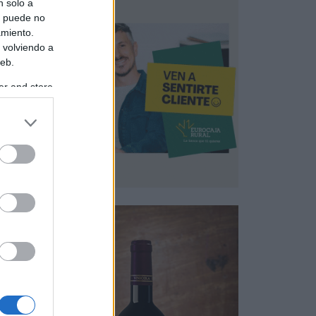
n solo a
s puede no
amiento.
 volviendo a
web.
er and store
to grant or
ed purposes