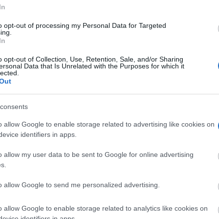
In
onta este martes, 4 de agosto de 2026, una jornada marcada por los
 meteorológicos. Mientras el nordeste peninsular estará pendiente
to opt-out of processing my Personal Data for Targeted
ing.
In
o opt-out of Collection, Use, Retention, Sale, and/or Sharing
ersonal Data that Is Unrelated with the Purposes for which it
a afronta un lunes de contrastes:
lected.
 las temperaturas, pero persiste el
Out
 intenso en varias zonas
os
-
03/08/2026
consents
 de este lunes, 3 de agosto de 2026, estará marcada en España por
o allow Google to enable storage related to advertising like cookies on
ntrastes meteorológicos. La Agencia Estatal de Meteorología
evice identifiers in apps.
o allow my user data to be sent to Google for online advertising
s.
a sufrirá un domingo de calor intenso
mentas fuertes en el nordeste
to allow Google to send me personalized advertising.
os
-
02/08/2026
o allow Google to enable storage related to analytics like cookies on
idad atmosférica dominará este domingo, 2 de agosto de 2026, en
evice identifiers in apps.