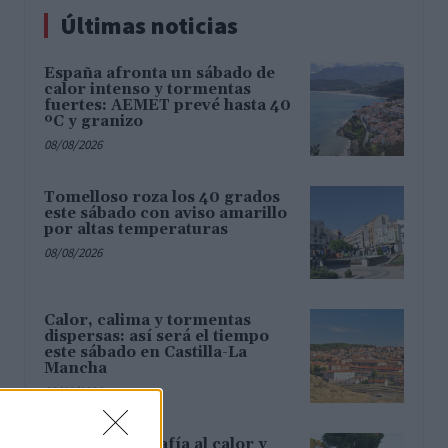
Últimas noticias
España afronta un sábado de
calor intenso y tormentas
fuertes: AEMET prevé hasta 40
ºC y granizo
08/08/2026
Tomelloso roza los 40 grados
este sábado con aviso amarillo
por altas temperaturas
08/08/2026
Calor, calima y tormentas
dispersas: así será el tiempo
este sábado en Castilla-La
Mancha
08/08/2026
Tomelloso desafía al calor y