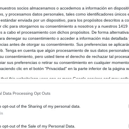
 norte y máximas por encima de los 35
s
nuestros socios almacenamos o accedemos a información en dispositiv
s, y procesamos datos personales, tales como identificadores únicos 
os
-
06/08/2026
estándar enviada por un dispositivo, para los propósitos descritos a co
onta este jueves 6 de agosto de 2026 una jornada marcada por el
 clic para otorgarnos su consentimiento a nosotros y a nuestros 1419 
entre la inestabilidad prevista en el norte y nordeste...
s a cabo el procesamiento con dichos propósitos. De forma alternativ
para denegar su consentimiento o acceder a información más detallada
ncias antes de otorgar su consentimiento. Sus preferencias se aplicará
web. Tenga en cuenta que algún procesamiento de sus datos personale
a sufrirá un miércoles de calor intenso
 su consentimiento, pero usted tiene el derecho de rechazar tal proces
mentas con granizo
ar sus preferencias o retirar su consentimiento en cualquier momento
os
-
05/08/2026
 haciendo clic en el botón "Privacidad" en la parte inferior de la página 
idad atmosférica dominará buena parte de España este miércoles 5
 that this website/app uses one or more Google services and may gath
de 2026, aunque la jornada estará marcada por el contraste entre...
including but not limited to your visit or usage behaviour. You may click 
 to Google and its third-party tags to use your data for below specifi
l Data Processing Opt Outs
ogle consent section.
o opt-out of the Sharing of my personal data.
ntas fuertes con granizo y calor de
In
 40 grados marcan el tiempo en España
os
-
04/08/2026
o opt-out of the Sale of my Personal Data.