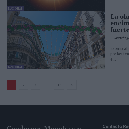
NACIONAL
La ol
encim
fuerte
C. Mancheg
España afr
por las t
el...
NACIONAL
...
1
2
3
17
Contacto Re