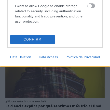
I want to allow Google to enable storage
related to security, including authentication
functionality and fraud prevention, and other
No es tu imaginación
¿Ves caras en enchufes, coches o nubes? Tiene
user protection.
explicación
CONFIRM
Data Deletion
Data Access
Polótica de Privacidad
¿Notas más frío de noche?
La ciencia explica por qué sentimos más frío al final