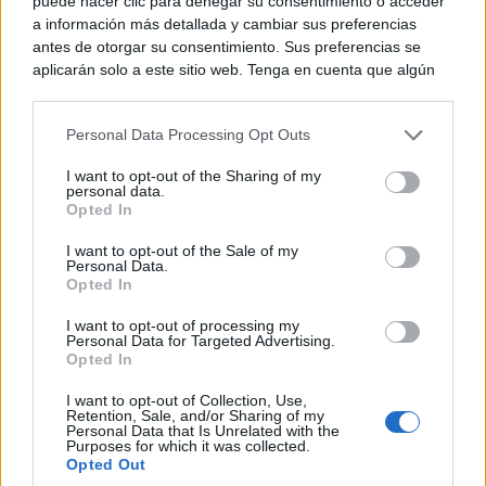
puede hacer clic para denegar su consentimiento o acceder
¿Y si el problema no fuera el estrés, sino un hábito
a información más detallada y cambiar sus preferencias
diario?
antes de otorgar su consentimiento. Sus preferencias se
aplicarán solo a este sitio web. Tenga en cuenta que algún
procesamiento de sus datos personales puede no requerir
de su consentimiento, pero usted tiene el derecho de
Personal Data Processing Opt Outs
rechazar tal procesamiento. Puede cambiar sus preferencias
o retirar su consentimiento en cualquier momento volviendo
I want to opt-out of the Sharing of my
a este sitio y haciendo clic en el botón "Privacidad" en la
personal data.
parte inferior de la página web.
Opted In
Please note that this website/app uses one or more Google
I want to opt-out of the Sale of my
Personal Data.
services and may gather and store information including but
Opted In
not limited to your visit or usage behaviour. You may click to
grant or deny consent to Google and its third-party tags to
I want to opt-out of processing my
Esto no pasa en tu país
use your data for below specified purposes in below Google
Personal Data for Targeted Advertising.
¿Qué pensarías si esto fuera normal en tu país?
consent section.
Opted In
I want to opt-out of Collection, Use,
Retention, Sale, and/or Sharing of my
Personal Data that Is Unrelated with the
Purposes for which it was collected.
Opted Out