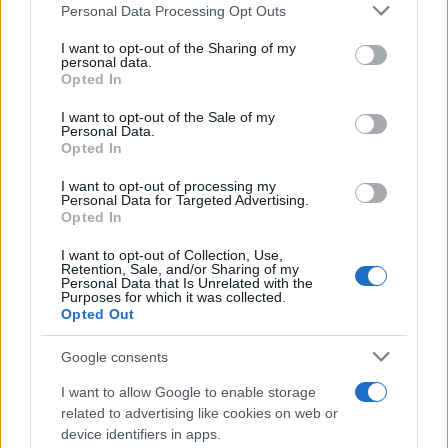
rutinario en Sonseca y detiene a
Personal Data Processing Opt Outs
rechazar tal procesamiento. Puede cambiar sus preferencias
dos personas
o retirar su consentimiento en cualquier momento volviendo
I want to opt-out of the Sharing of my
16/03/2025
a este sitio y haciendo clic en el botón "Privacidad" en la
TOLEDO
personal data.
parte inferior de la página web.
Opted In
17
18
19
Please note that this website/app uses one or more Google
I want to opt-out of the Sale of my
Personal Data.
services and may gather and store information including but
Opted In
not limited to your visit or usage behaviour. You may click to
grant or deny consent to Google and its third-party tags to
Últimas noticias
I want to opt-out of processing my
use your data for below specified purposes in below Google
Personal Data for Targeted Advertising.
consent section.
Opted In
‘Chiqui-Clan’ llega a El Provencio
con los personajes infantiles más
I want to opt-out of Collection, Use,
Retention, Sale, and/or Sharing of my
populares de YouTube
Personal Data that Is Unrelated with the
07/08/2026
Purposes for which it was collected.
Opted Out
Google consents
Un paseo por las Flores y Frutos
de la Comarca de Tomelloso
I want to allow Google to enable storage
(XIV)
related to advertising like cookies on web or
07/08/2026
device identifiers in apps.