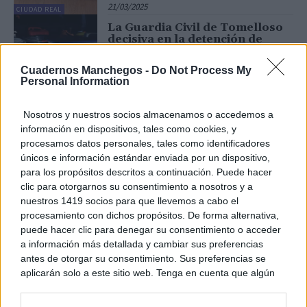
21/03/2025
CIUDAD REAL
La Guardia Civil de Tomelloso
decisiva en la detención de
varias personas que cometían
robos en Herencia
Cuadernos Manchegos -
Do Not Process My
19/03/2025
Personal Information
TOMELLOSO
Detenida una persona en
Nosotros y nuestros socios almacenamos o accedemos a
Sigüenza por tráfico de drogas
información en dispositivos, tales como cookies, y
18/03/2025
procesamos datos personales, tales como identificadores
únicos e información estándar enviada por un dispositivo,
para los propósitos descritos a continuación. Puede hacer
GUADALAJARA
clic para otorgarnos su consentimiento a nosotros y a
La Guardia Civil desarticula un
nuestros 1419 socios para que llevemos a cabo el
grupo criminal dedicado al
procesamiento con dichos propósitos. De forma alternativa,
cultivo de marihuana in-door
en Madrid, Segovia y El Casar
puede hacer clic para denegar su consentimiento o acceder
a información más detallada y cambiar sus preferencias
18/03/2025
antes de otorgar su consentimiento. Sus preferencias se
GUADALAJARA
aplicarán solo a este sitio web. Tenga en cuenta que algún
La Guardia Civil incauta 25
procesamiento de sus datos personales puede no requerir
kilogramos de cocaína y
metanfetamina en un control
de su consentimiento, pero usted tiene el derecho de