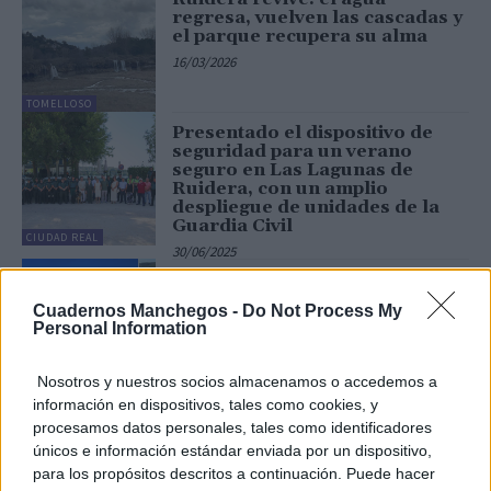
regresa, vuelven las cascadas y
el parque recupera su alma
16/03/2026
TOMELLOSO
Presentado el dispositivo de
seguridad para un verano
seguro en Las Lagunas de
Ruidera, con un amplio
despliegue de unidades de la
Guardia Civil
CIUDAD REAL
30/06/2025
Lagunas de Ruidera, el oasis
esmeralda de Castilla-La
Cuadernos Manchegos -
Do Not Process My
Mancha
Personal Information
14/05/2025
Nosotros y nuestros socios almacenamos o accedemos a
CIUDAD REAL
información en dispositivos, tales como cookies, y
procesamos datos personales, tales como identificadores
únicos e información estándar enviada por un dispositivo,
Últimas noticias
para los propósitos descritos a continuación. Puede hacer