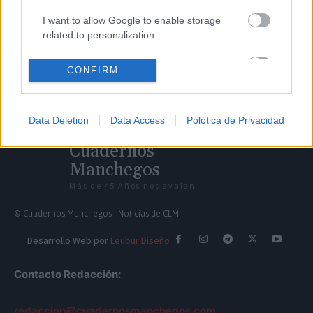
I want to allow Google to enable storage
related to personalization.
I want to allow Google to enable storage
CONFIRM
related to security, including authentication
functionality and fraud prevention, and other
user protection.
Data Deletion
Data Access
Polótica de Privacidad
Cuadernos
Manchegos
Más de 45 Años nos avalan
© Cuadernos Manchegos | Noticias de CLM
Desarrollo Web por
Leubur Diseño
Contacto Redacción:
redaccion@cuadernosmanchegos.com