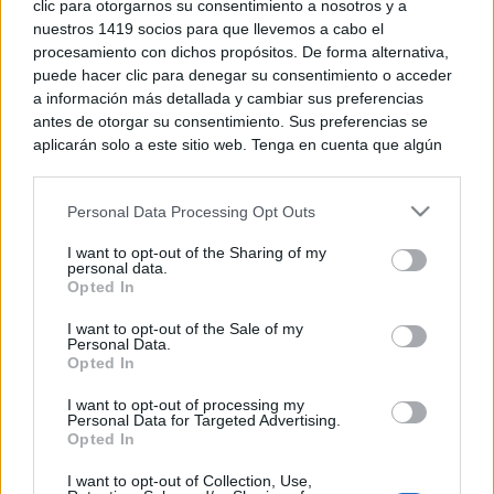
clic para otorgarnos su consentimiento a nosotros y a
Alonso Cobo seguirá dirigiendo
nuestros 1419 socios para que llevemos a cabo el
el juego del Val Brokers C.B.
procesamiento con dichos propósitos. De forma alternativa,
Tomelloso una temporada más
puede hacer clic para denegar su consentimiento o acceder
09/08/2026
a información más detallada y cambiar sus preferencias
antes de otorgar su consentimiento. Sus preferencias se
aplicarán solo a este sitio web. Tenga en cuenta que algún
procesamiento de sus datos personales puede no requerir
Buscan extras y varios perfiles
profesionales para el rodaje de
de su consentimiento, pero usted tiene el derecho de
una película en Tomelloso
Personal Data Processing Opt Outs
rechazar tal procesamiento. Puede cambiar sus preferencias
09/08/2026
o retirar su consentimiento en cualquier momento volviendo
I want to opt-out of the Sharing of my
a este sitio y haciendo clic en el botón "Privacidad" en la
personal data.
parte inferior de la página web.
Opted In
Efemérides del 9 de agosto:
Please note that this website/app uses one or more Google
Nagasaki y la histórica dimisión
I want to opt-out of the Sale of my
Personal Data.
de Richard Nixon
services and may gather and store information including but
Opted In
not limited to your visit or usage behaviour. You may click to
09/08/2026
grant or deny consent to Google and its third-party tags to
I want to opt-out of processing my
use your data for below specified purposes in below Google
Personal Data for Targeted Advertising.
consent section.
Opted In
El tiempo en España hoy, 9 de
agosto: AEMET avisa de calor de
I want to opt-out of Collection, Use,
hasta 40 grados y fuertes