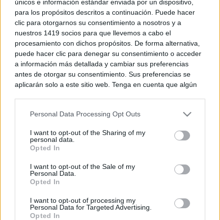
únicos e información estándar enviada por un dispositivo,
NACIONAL
para los propósitos descritos a continuación. Puede hacer
clic para otorgarnos su consentimiento a nosotros y a
nuestros 1419 socios para que llevemos a cabo el
Últimas noticias
procesamiento con dichos propósitos. De forma alternativa,
puede hacer clic para denegar su consentimiento o acceder
a información más detallada y cambiar sus preferencias
El tiempo en España hoy, 7 de
antes de otorgar su consentimiento. Sus preferencias se
agosto: calor intenso y
tormentas fuertes con granizo
aplicarán solo a este sitio web. Tenga en cuenta que algún
en el este
procesamiento de sus datos personales puede no requerir
07/08/2026
de su consentimiento, pero usted tiene el derecho de
Personal Data Processing Opt Outs
rechazar tal procesamiento. Puede cambiar sus preferencias
o retirar su consentimiento en cualquier momento volviendo
El calor aprieta en Castilla-La
I want to opt-out of the Sharing of my
a este sitio y haciendo clic en el botón "Privacidad" en la
Mancha este viernes: hasta 39
personal data.
grados y tormentas en el este
parte inferior de la página web.
Opted In
07/08/2026
Please note that this website/app uses one or more Google
I want to opt-out of the Sale of my
Personal Data.
services and may gather and store information including but
Opted In
not limited to your visit or usage behaviour. You may click to
La Terraza Ayer y Hoy sortea
grant or deny consent to Google and its third-party tags to
diez entradas para vivir 40 años
I want to opt-out of processing my
use your data for below specified purposes in below Google
Personal Data for Targeted Advertising.
de fiesta en una sola noche
consent section.
Opted In