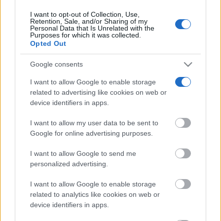
06/08/2026
I want to opt-out of Collection, Use,
Retention, Sale, and/or Sharing of my
Personal Data that Is Unrelated with the
Purposes for which it was collected.
Núñez lamenta que CLM siga
siendo la peor región de España
Opted Out
en tiempos de espera para una
operación, una prueba
Google consents
diagnóstica o una consulta...
06/08/2026
I want to allow Google to enable storage
related to advertising like cookies on web or
La inteligencia artificial y las
device identifiers in apps.
series verticales marcan la nueva
edición de Mancha Quality
I want to allow my user data to be sent to
06/08/2026
Google for online advertising purposes.
I want to allow Google to send me
personalized advertising.
I want to allow Google to enable storage
related to analytics like cookies on web or
device identifiers in apps.