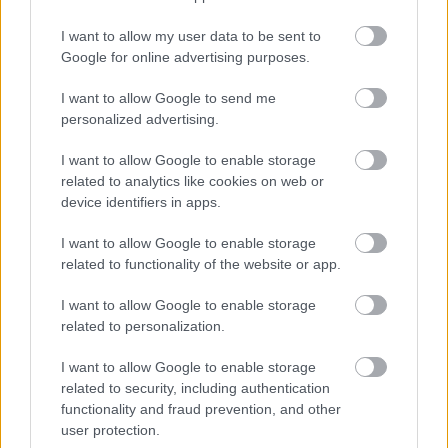
05/08/2026
I want to allow my user data to be sent to
Google for online advertising purposes.
La mercancía del poder y la
ceguera de las masas
I want to allow Google to send me
05/08/2026
personalized advertising.
I want to allow Google to enable storage
related to analytics like cookies on web or
Nuevas oportunidades laborales
device identifiers in apps.
en Tomelloso para logopedia,
terapia ocupacional y cocina
I want to allow Google to enable storage
05/08/2026
related to functionality of the website or app.
I want to allow Google to enable storage
Atocha estrena 1.357 plazas de
related to personalization.
aparcamiento con un innovador
sistema sostenible de Anrotech
I want to allow Google to enable storage
05/08/2026
related to security, including authentication
functionality and fraud prevention, and other
user protection.