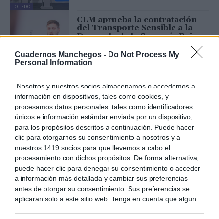
TOLEDO
CLM aprueba la contratación
del Transporte Sensible a la
Demanda de la Serranía Baja
de Cuenca y del servicio de
transporte regular de
Cuadernos Manchegos -
Do Not Process My
personas...
Personal Information
CUENCA
25/11/2025
Castilla-La Mancha podría
Nosotros y nuestros socios almacenamos o accedemos a
llegar a los 350 millones de
información en dispositivos, tales como cookies, y
euros de inversión en
procesamos datos personales, tales como identificadores
presupuestos para Vivienda
únicos e información estándar enviada por un dispositivo,
17/11/2025
para los propósitos descritos a continuación. Puede hacer
TOLEDO
clic para otorgarnos su consentimiento a nosotros y a
Castilla-La Mancha supera los
nuestros 1419 socios para que llevemos a cabo el
15.000 visados de obra nueva,
procesamiento con dichos propósitos. De forma alternativa,
el 21 por ciento con algún tipo
puede hacer clic para denegar su consentimiento o acceder
de protección pública
a información más detallada y cambiar sus preferencias
29/10/2025
antes de otorgar su consentimiento. Sus preferencias se
TOLEDO
aplicarán solo a este sitio web. Tenga en cuenta que algún
El Pacto ‘Castilla-La Mancha
procesamiento de sus datos personales puede no requerir
Horizonte 2030’ redoblará la