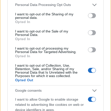
de su consentimiento, pero usted tiene el derecho de
inversión en vivienda,
Personal Data Processing Opt Outs
movilidad, carreteras y
rechazar tal procesamiento. Puede cambiar sus preferencias
urbanismo
o retirar su consentimiento en cualquier momento volviendo
I want to opt-out of the Sharing of my
20/10/2025
a este sitio y haciendo clic en el botón "Privacidad" en la
TOLEDO
personal data.
parte inferior de la página web.
Opted In
1
2
3
Please note that this website/app uses one or more Google
I want to opt-out of the Sale of my
Personal Data.
services and may gather and store information including but
Opted In
not limited to your visit or usage behaviour. You may click to
grant or deny consent to Google and its third-party tags to
I want to opt-out of processing my
Últimas noticias
use your data for below specified purposes in below Google
Personal Data for Targeted Advertising.
consent section.
Opted In
El tomellosero Marcos López
I want to opt-out of Collection, Use,
Olivares firma el cartel de la
Retention, Sale, and/or Sharing of my
Feria de Socuéllamos 2026
Personal Data that Is Unrelated with the
Purposes for which it was collected.
05/08/2026
Opted Out
Google consents
Argamasilla de Alba refuerza su
apuesta por el turismo
I want to allow Google to enable storage
astronómico con la instalación
related to advertising like cookies on web or
de la placa de Destino Turístico
Starlight
device identifiers in apps.