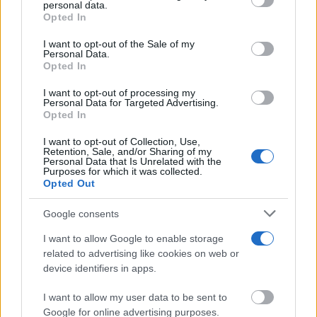
a este sitio y haciendo clic en el botón "Privacidad" en la
01/11/2023
personal data.
ENTREVISTAS
parte inferior de la página web.
Opted In
Please note that this website/app uses one or more Google
I want to opt-out of the Sale of my
Últimas noticias
Personal Data.
services and may gather and store information including but
Opted In
not limited to your visit or usage behaviour. You may click to
grant or deny consent to Google and its third-party tags to
Tomelloso desafía al calor y llena
I want to opt-out of processing my
use your data for below specified purposes in below Google
de ambiente la primera noche de
Personal Data for Targeted Advertising.
su XIV Fiesta del Vino
consent section.
Opted In
07/08/2026
I want to opt-out of Collection, Use,
Retention, Sale, and/or Sharing of my
Personal Data that Is Unrelated with the
Purposes for which it was collected.
‘Chiqui-Clan’ llega a El Provencio
Opted Out
con los personajes infantiles más
populares de YouTube
Google consents
07/08/2026
I want to allow Google to enable storage
related to advertising like cookies on web or
device identifiers in apps.
Un paseo por las Flores y Frutos
de la Comarca de Tomelloso
(XIV)
I want to allow my user data to be sent to
07/08/2026
Google for online advertising purposes.