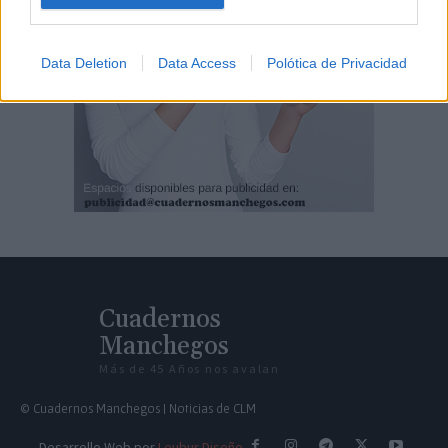
Data Deletion
Data Access
Polótica de Privacidad
Cuadernos
Manchegos
Más de 45 Años nos avalan
© Cuadernos Manchegos | Noticias de CLM
Desarrollo Web por
Leubur Diseño