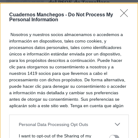
del PSOE de Tomelloso
30/06/2025
Cuadernos Manchegos -
Do Not Process My
Personal Information
TOMELLOSO
La Plataforma Pro Servicios
Nosotros y nuestros socios almacenamos o accedemos a
informa de los avances y
información en dispositivos, tales como cookies, y
compromisos firmes del
procesamos datos personales, tales como identificadores
SESCAM con la sanidad de la
únicos e información estándar enviada por un dispositivo,
comarca
para los propósitos descritos a continuación. Puede hacer
28/02/2025
TOMELLOSO
clic para otorgarnos su consentimiento a nosotros y a
La Plataforma Pro Servicios
nuestros 1419 socios para que llevemos a cabo el
exige a la GAI de Tomelloso
procesamiento con dichos propósitos. De forma alternativa,
una respuesta ante la
puede hacer clic para denegar su consentimiento o acceder
alarmante situación del
a información más detallada y cambiar sus preferencias
Hospital
antes de otorgar su consentimiento. Sus preferencias se
31/01/2025
TOMELLOSO
aplicarán solo a este sitio web. Tenga en cuenta que algún
Joaquín Díaz Vallés: “La
procesamiento de sus datos personales puede no requerir
Plataforma tiene el respaldo de
de su consentimiento, pero usted tiene el derecho de
la ciudadanía y no descartamos
Personal Data Processing Opt Outs
rechazar tal procesamiento. Puede cambiar sus preferencias
una movilización para seguir
reclamando lo que es justo e...
o retirar su consentimiento en cualquier momento volviendo
I want to opt-out of the Sharing of my