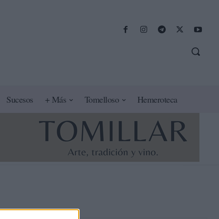
Sucesos
+ Más
Tomelloso
Hemeroteca