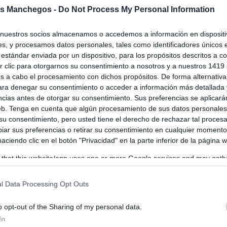
 Ortega Guijarro, Mejor Sumiller de
s Manchegos -
Do Not Process My Personal Information
lla-La Mancha
nuestros socios almacenamos o accedemos a información en dispositiv
os
-
16/03/2026
s, y procesamos datos personales, tales como identificadores únicos 
milia Bellido, en Manzanares, ha acogido la celebración del XI
estándar enviada por un dispositivo, para los propósitos descritos a co
ejor Sumiller de Castilla-La Mancha, organizado por la Asociación
 clic para otorgarnos su consentimiento a nosotros y a nuestros 1419 
es de...
s a cabo el procesamiento con dichos propósitos. De forma alternativ
para denegar su consentimiento o acceder a información más detallada
ncias antes de otorgar su consentimiento. Sus preferencias se aplicará
web. Tenga en cuenta que algún procesamiento de sus datos personale
loso acoge con éxito la Asamblea
 su consentimiento, pero usted tiene el derecho de rechazar tal proces
al de la Unión Española de Sumilleres
ar sus preferencias o retirar su consentimiento en cualquier momento
os
-
11/06/2025
 haciendo clic en el botón "Privacidad" en la parte inferior de la página 
a General de la Unión Española de Sumilleres (UES), celebrada los
 that this website/app uses one or more Google services and may gath
 de junio en Tomelloso, ha concluido con un...
including but not limited to your visit or usage behaviour. You may click 
 to Google and its third-party tags to use your data for below specifi
l Data Processing Opt Outs
ogle consent section.
o opt-out of the Sharing of my personal data.
In