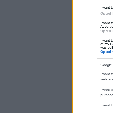
I want t
Opted 
I want 
Advertis
Opted 
I want t
of my P
was col
Opted 
Google 
I want t
web or d
I want t
purpose
I want 