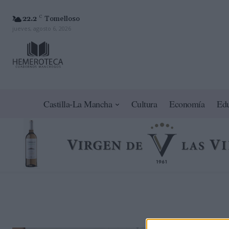
22.2
C
Tomelloso
jueves, agosto 6, 2026
Castilla-La Mancha
Cultura
Economía
Ed