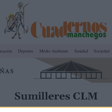
ucación
Deportes
Medio Ambiente
Sanidad
Sociedad
Sumilleres CLM