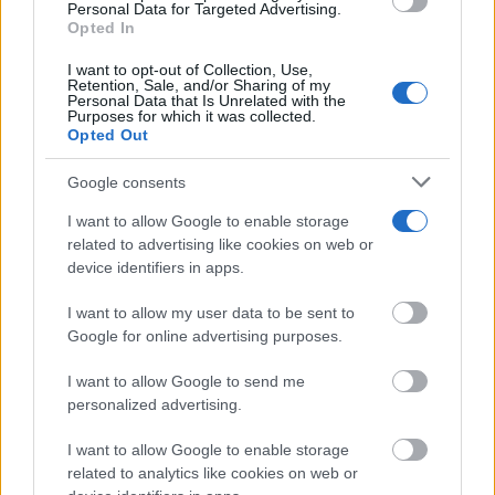
use your data for below specified purposes in below Google
Personal Data for Targeted Advertising.
consent section.
Opted In
I want to opt-out of Collection, Use,
Retention, Sale, and/or Sharing of my
Personal Data that Is Unrelated with the
Purposes for which it was collected.
Opted Out
Google consents
I want to allow Google to enable storage
Lujo con carácter
related to advertising like cookies on web or
Una joya para mujeres que no piden permiso
device identifiers in apps.
I want to allow my user data to be sent to
Google for online advertising purposes.
I want to allow Google to send me
personalized advertising.
I want to allow Google to enable storage
related to analytics like cookies on web or