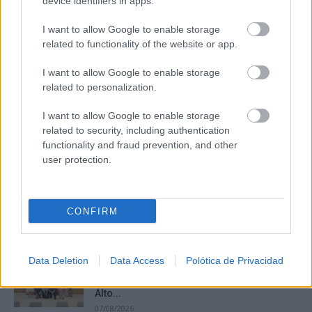
device identifiers in apps.
I want to allow Google to enable storage
related to functionality of the website or app.
iPhone que combina contigo
El accesorio inesperado que transforma tu outfit
I want to allow Google to enable storage
DISCOVER WITH
related to personalization.
Últimas noticias
I want to allow Google to enable storage
related to security, including authentication
La Junta activa un dispositivo especial en
functionality and fraud prevention, and other
Cuenca para evitar incendios...
user protection.
07/08/2026
La II Vuelta Ciclista Castilla-La Mancha
CONFIRM
LEADER impulsa la igualdad y...
07/08/2026
Data Deletion
Data Access
Polótica de Privacidad
La Junta respalda el proceso de
revalidación del Geoparque de Molina-
Alto...
07/08/2026