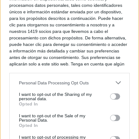
¿Notas más frío de noche?
procesamos datos personales, tales como identificadores
La ciencia explica por qué sentimos más frío al final
únicos e información estándar enviada por un dispositivo,
del día
para los propósitos descritos a continuación. Puede hacer
clic para otorgarnos su consentimiento a nosotros y a
nuestros 1419 socios para que llevemos a cabo el
procesamiento con dichos propósitos. De forma alternativa,
puede hacer clic para denegar su consentimiento o acceder
a información más detallada y cambiar sus preferencias
antes de otorgar su consentimiento. Sus preferencias se
aplicarán solo a este sitio web. Tenga en cuenta que algún
procesamiento de sus datos personales puede no requerir
de su consentimiento, pero usted tiene el derecho de
Personal Data Processing Opt Outs
rechazar tal procesamiento. Puede cambiar sus preferencias
o retirar su consentimiento en cualquier momento volviendo
I want to opt-out of the Sharing of my
a este sitio y haciendo clic en el botón "Privacidad" en la
personal data.
parte inferior de la página web.
Opted In
Dónde viajar en 2026
Please note that this website/app uses one or more Google
I want to opt-out of the Sale of my
Los destinos que todos van a querer visitar el
Personal Data.
services and may gather and store information including but
próximo año
Opted In
not limited to your visit or usage behaviour. You may click to
grant or deny consent to Google and its third-party tags to
I want to opt-out of processing my