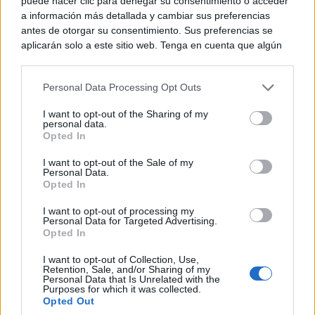
puede hacer clic para denegar su consentimiento o acceder
a información más detallada y cambiar sus preferencias
Fomento del transporte sostenible
, incluyendo
antes de otorgar su consentimiento. Sus preferencias se
puntos de carga para vehículos eléctricos.
aplicarán solo a este sitio web. Tenga en cuenta que algún
procesamiento de sus datos personales puede no requerir
Expansión de energías renovables
, con un
de su consentimiento, pero usted tiene el derecho de
Personal Data Processing Opt Outs
rechazar tal procesamiento. Puede cambiar sus preferencias
parque solar en crecimiento.
o retirar su consentimiento en cualquier momento volviendo
I want to opt-out of the Sharing of my
a este sitio y haciendo clic en el botón "Privacidad" en la
personal data.
parte inferior de la página web.
Opted In
El evento contó con la participación del consejero de
Please note that this website/app uses one or more Google
Sanidad, Jesús Fernández Sanz, quien intervino en
I want to opt-out of the Sale of my
Personal Data.
services and may gather and store information including but
una mesa redonda para destacar el papel clave de los
Opted In
not limited to your visit or usage behaviour. You may click to
grant or deny consent to Google and its third-party tags to
ingenieros y responsables de mantenimiento en la
I want to opt-out of processing my
use your data for below specified purposes in below Google
Personal Data for Targeted Advertising.
gestión de las infraestructuras sanitarias.
consent section.
Opted In
I want to opt-out of Collection, Use,
Retention, Sale, and/or Sharing of my
Personal Data that Is Unrelated with the
Purposes for which it was collected.
Opted Out