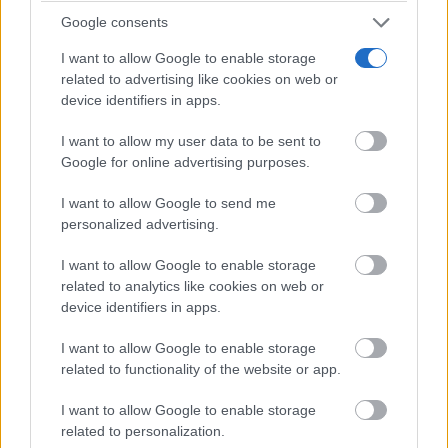
Por último, recordar quela Gerencia de Atención
Google consents
Integrada de Tomelloso mantiene su apuesta por un
I want to allow Google to enable storage
modelo de gestión responsable y sostenible, con un
related to advertising like cookies on web or
device identifiers in apps.
enfoque en la mejora ambiental, la eficiencia de los
recursos y la innovación en infraestructuras sanitarias.
I want to allow my user data to be sent to
Google for online advertising purposes.
Estas iniciativas refuerzan el compromiso del
Hospital de Tomelloso y sus centros de salud con la
I want to allow Google to send me
personalized advertising.
salud pública y la protección del medio ambiente.
I want to allow Google to enable storage
related to analytics like cookies on web or
device identifiers in apps.
I want to allow Google to enable storage
related to functionality of the website or app.
I want to allow Google to enable storage
related to personalization.