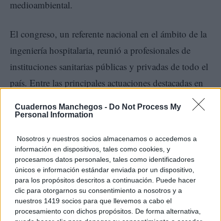
medioambiental.
El congreso, un referente nacional en el ámbito de la
ingeniería hospitalaria, reunió a profesionales de
instituciones sanitarias públicas y privadas de todo el
país. Entre las principales actuaciones destacadas en
la presentación de Tomelloso se encuentran:
Cuadernos Manchegos -
Do Not Process My
Personal Information
Reducción del consumo energético
mediante la
Nosotros y nuestros socios almacenamos o accedemos a
modernización de equipos y la instalación de
información en dispositivos, tales como cookies, y
LED.
procesamos datos personales, tales como identificadores
únicos e información estándar enviada por un dispositivo,
Estrategias de ahorro de agua
a través de
para los propósitos descritos a continuación. Puede hacer
clic para otorgarnos su consentimiento a nosotros y a
dispositivos eficientes y la reutilización de aguas
nuestros 1419 socios para que llevemos a cabo el
procesamiento con dichos propósitos. De forma alternativa,
grises.