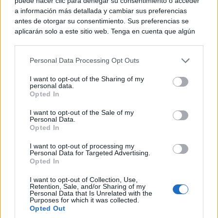
puede hacer clic para denegar su consentimiento o acceder
TE RECOMENDAMOS
a información más detallada y cambiar sus preferencias
antes de otorgar su consentimiento. Sus preferencias se
aplicarán solo a este sitio web. Tenga en cuenta que algún
procesamiento de sus datos personales puede no requerir
de su consentimiento, pero usted tiene el derecho de
Personal Data Processing Opt Outs
rechazar tal procesamiento. Puede cambiar sus preferencias
o retirar su consentimiento en cualquier momento volviendo
I want to opt-out of the Sharing of my
a este sitio y haciendo clic en el botón "Privacidad" en la
personal data.
parte inferior de la página web.
Opted In
Please note that this website/app uses one or more Google
I want to opt-out of the Sale of my
Personal Data.
services and may gather and store information including but
Opted In
not limited to your visit or usage behaviour. You may click to
grant or deny consent to Google and its third-party tags to
I want to opt-out of processing my
use your data for below specified purposes in below Google
Personal Data for Targeted Advertising.
Corepunk MMORPG
consent section.
Opted In
Un verdadero MMORPG de la vieja escuela ¡Cómo los
de antes, pero mejor!
I want to opt-out of Collection, Use,
Retention, Sale, and/or Sharing of my
Personal Data that Is Unrelated with the
Purposes for which it was collected.
Opted Out