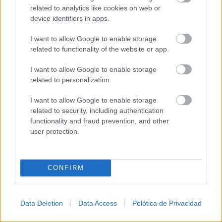
El SEPRONA investiga a dos personas por el
related to analytics like cookies on web or
incendio de Cabezarrubias...
device identifiers in apps.
06/08/2026
I want to allow Google to enable storage
related to functionality of the website or app.
El Gobierno regional abre una nueva fase de
participación ciudadana para...
I want to allow Google to enable storage
06/08/2026
related to personalization.
Castilla-La Mancha constituye la Comisión
I want to allow Google to enable storage
de Gobierno del Dato para avanzar...
related to security, including authentication
06/08/2026
functionality and fraud prevention, and other
user protection.
CONFIRM
Data Deletion
Data Access
Polótica de Privacidad