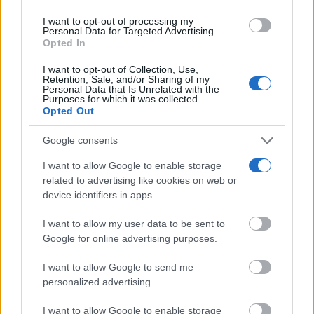
grant or deny consent to Google and its third-party tags to
I want to opt-out of processing my
use your data for below specified purposes in below Google
Personal Data for Targeted Advertising.
consent section.
Opted In
I want to opt-out of Collection, Use,
Retention, Sale, and/or Sharing of my
Corepunk MMORPG
Personal Data that Is Unrelated with the
Un verdadero MMORPG de la vieja escuela ¡Cómo los
Purposes for which it was collected.
de antes, pero mejor!
Opted Out
DISCOVER WITH
Google consents
Últimas noticias
I want to allow Google to enable storage
related to advertising like cookies on web or
Fallece el expresidente de Eurocaja Rural,
device identifiers in apps.
Andrés Gómez Mora, a los...
06/08/2026
I want to allow my user data to be sent to
Google for online advertising purposes.
El próximo eclipse en el Quijote Cósmico de
I want to allow Google to send me
Alcázar de San...
personalized advertising.
06/08/2026
I want to allow Google to enable storage