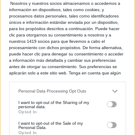
Nosotros y nuestros socios almacenamos o accedemos a
animales silvestres heridos o en situación de riesgo,
información en dispositivos, tales como cookies, y
sino también a labores de investigación y análisis
procesamos datos personales, tales como identificadores
únicos e información estándar enviada por un dispositivo,
forense en casos de mortalidad no natural, como los
para los propósitos descritos a continuación. Puede hacer
clic para otorgarnos su consentimiento a nosotros y a
provocados por veneno, electrocución u otras causas.
nuestros 1419 socios para que llevemos a cabo el
procesamiento con dichos propósitos. De forma alternativa,
puede hacer clic para denegar su consentimiento o acceder
a información más detallada y cambiar sus preferencias
antes de otorgar su consentimiento. Sus preferencias se
aplicarán solo a este sitio web. Tenga en cuenta que algún
TE RECOMENDAMOS
procesamiento de sus datos personales puede no requerir
de su consentimiento, pero usted tiene el derecho de
Personal Data Processing Opt Outs
rechazar tal procesamiento. Puede cambiar sus preferencias
o retirar su consentimiento en cualquier momento volviendo
I want to opt-out of the Sharing of my
a este sitio y haciendo clic en el botón "Privacidad" en la
personal data.
parte inferior de la página web.
Opted In
Please note that this website/app uses one or more Google
I want to opt-out of the Sale of my
Personal Data.
services and may gather and store information including but
Opted In
not limited to your visit or usage behaviour. You may click to