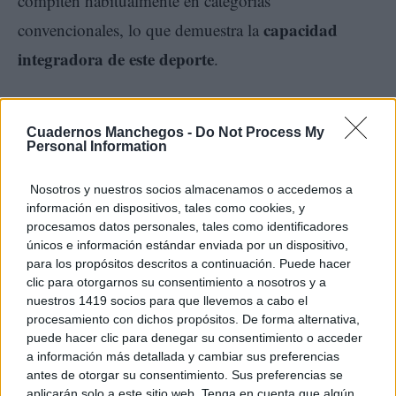
compiten habitualmente en categorías
capacidad
convencionales, lo que demuestra la
integradora de este deporte
.
La celebración simultánea del Campeonato de
Cuadernos Manchegos -
Do Not Process My
España de Judo para Ciegos y del Open de
Personal Information
Tomelloso para Personas con Discapacidad ha
Nosotros y nuestros socios almacenamos o accedemos a
permitido reunir durante toda la jornada a deportistas,
información en dispositivos, tales como cookies, y
técnicos, familiares y aficionados en torno a los
procesamos datos personales, tales como identificadores
únicos e información estándar enviada por un dispositivo,
valores del esfuerzo, la superación y la igualdad de
para los propósitos descritos a continuación. Puede hacer
clic para otorgarnos su consentimiento a nosotros y a
oportunidades, consolidando a Tomelloso como una
nuestros 1419 socios para que llevemos a cabo el
ciudad comprometida con el deporte inclusivo y
procesamiento con dichos propósitos. De forma alternativa,
puede hacer clic para denegar su consentimiento o acceder
accesible para todos.
a información más detallada y cambiar sus preferencias
antes de otorgar su consentimiento. Sus preferencias se
aplicarán solo a este sitio web. Tenga en cuenta que algún