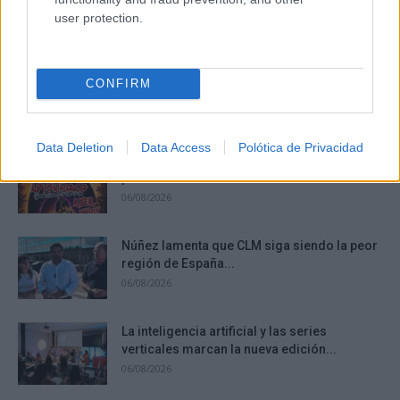
user protection.
Corepunk MMORPG
Un verdadero MMORPG de la vieja escuela ¡Cómo los
de antes, pero mejor!
CONFIRM
DISCOVER WITH
Últimas noticias
Data Deletion
Data Access
Polótica de Privacidad
La Terraza Ayer y Hoy sortea diez entradas
para vivir 40...
06/08/2026
Núñez lamenta que CLM siga siendo la peor
región de España...
06/08/2026
La inteligencia artificial y las series
verticales marcan la nueva edición...
06/08/2026