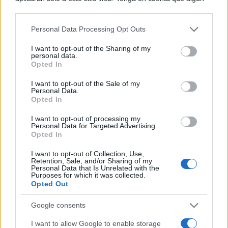
procesamiento de sus datos personales puede no requerir
de su consentimiento, pero usted tiene el derecho de
Personal Data Processing Opt Outs
rechazar tal procesamiento. Puede cambiar sus preferencias
o retirar su consentimiento en cualquier momento volviendo
I want to opt-out of the Sharing of my
a este sitio y haciendo clic en el botón "Privacidad" en la
personal data.
parte inferior de la página web.
Opted In
Please note that this website/app uses one or more Google
I want to opt-out of the Sale of my
Personal Data.
services and may gather and store information including but
Opted In
not limited to your visit or usage behaviour. You may click to
grant or deny consent to Google and its third-party tags to
I want to opt-out of processing my
use your data for below specified purposes in below Google
Personal Data for Targeted Advertising.
consent section.
Opted In
I want to opt-out of Collection, Use,
Retention, Sale, and/or Sharing of my
Personal Data that Is Unrelated with the
Purposes for which it was collected.
Opted Out
Google consents
I want to allow Google to enable storage