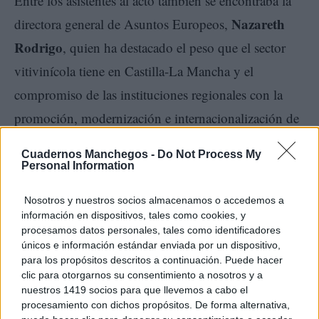
Entre los asistentes al acto también se encontraba la
Nazareth
directora general de Asuntos Europeos,
Rodrigo
, quien ha destacado el peso que el sector
vitivinícola tiene en Castilla-La Mancha y el
compromiso de las instituciones regionales con la
promoción, modernización e internacionalización de
una actividad clave para la economía de la
Cuadernos Manchegos -
Do Not Process My
comunidad autónoma.
Personal Information
Nosotros y nuestros socios almacenamos o accedemos a
Al evento han asistido también los concejales de
información en dispositivos, tales como cookies, y
Elena
Servicios Sociales y Educación,
procesamos datos personales, tales como identificadores
únicos e información estándar enviada por un dispositivo,
Villahermosa
Antonio, Calvo
y
, respectivamente,
para los propósitos descritos a continuación. Puede hacer
así como los concejales del grupo socialista,
clic para otorgarnos su consentimiento a nosotros y a
nuestros 1419 socios para que llevemos a cabo el
Francisco José Barato
Consuelo Perona
y
.
procesamiento con dichos propósitos. De forma alternativa,