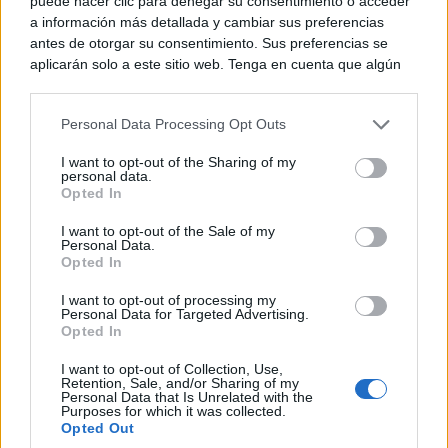
puede hacer clic para denegar su consentimiento o acceder
a información más detallada y cambiar sus preferencias
antes de otorgar su consentimiento. Sus preferencias se
aplicarán solo a este sitio web. Tenga en cuenta que algún
procesamiento de sus datos personales puede no requerir
de su consentimiento, pero usted tiene el derecho de
Personal Data Processing Opt Outs
rechazar tal procesamiento. Puede cambiar sus preferencias
o retirar su consentimiento en cualquier momento volviendo
I want to opt-out of the Sharing of my
a este sitio y haciendo clic en el botón "Privacidad" en la
personal data.
parte inferior de la página web.
Opted In
Please note that this website/app uses one or more Google
I want to opt-out of the Sale of my
Personal Data.
services and may gather and store information including but
Opted In
not limited to your visit or usage behaviour. You may click to
grant or deny consent to Google and its third-party tags to
I want to opt-out of processing my
use your data for below specified purposes in below Google
Personal Data for Targeted Advertising.
consent section.
Opted In
I want to opt-out of Collection, Use,
Retention, Sale, and/or Sharing of my
Personal Data that Is Unrelated with the
Purposes for which it was collected.
Opted Out