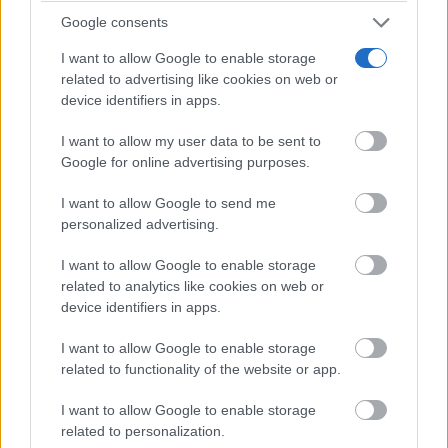
no fue solo una cuestión de nobleza y corte, sino
Google consents
también de aldea y de calle, de mezcla y
I want to allow Google to enable storage
transgresión”, ha afirmado Irene Pardo, la directora
related to advertising like cookies on web or
device identifiers in apps.
del certamen. “No hay sagrado sin profano, ni luz sin
sombra. Los personajes femeninos, los pícaros, los
I want to allow my user data to be sent to
Google for online advertising purposes.
amos y los criados tejieron un mundo complejísimo
en el que el disfraz y la apariencia no son solo juego,
I want to allow Google to send me
personalized advertising.
sino un espejo donde contemplar sin miedo lo
I want to allow Google to enable storage
diferente”.
related to analytics like cookies on web or
device identifiers in apps.
Perfecto reflejo de las líneas de programación de este
I want to allow Google to enable storage
año, también hoy se han anunciado los premios y
related to functionality of the website or app.
homenajes de esta edición. Cristina Hoyos, referente
I want to allow Google to enable storage
incuestionable de la danza española, recogerá el
related to personalization.