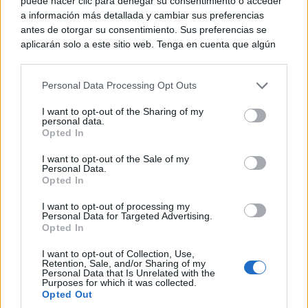
Almagro ha presentado en esta mañana una
puede hacer clic para denegar su consentimiento o acceder
a información más detallada y cambiar sus preferencias
programación exuberante y barroca en toda la
antes de otorgar su consentimiento. Sus preferencias se
extensión de la palabra: espectáculos y actividades
aplicarán solo a este sitio web. Tenga en cuenta que algún
procesamiento de sus datos personales puede no requerir
diversas e híbridas tanto en teatro como música, circo
de su consentimiento, pero usted tiene el derecho de
Personal Data Processing Opt Outs
rechazar tal procesamiento. Puede cambiar sus preferencias
o danza; autorías clásicas que retratan un mundo
o retirar su consentimiento en cualquier momento volviendo
complejo en permanente diálogo con el nuestro;
I want to opt-out of the Sharing of my
a este sitio y haciendo clic en el botón "Privacidad" en la
personal data.
parte inferior de la página web.
Opted In
creación contemporánea que se acerca al Siglo de
Please note that this website/app uses one or more Google
Oro con respeto pero sin reverencia. La 48ª edición
I want to opt-out of the Sale of my
Personal Data.
services and may gather and store information including but
reúne a 48 compañías procedentes de ocho países,
Opted In
not limited to your visit or usage behaviour. You may click to
grant or deny consent to Google and its third-party tags to
con un total de 20 estrenos absolutos y cinco a nivel
I want to opt-out of processing my
use your data for below specified purposes in below Google
Personal Data for Targeted Advertising.
nacional.
consent section.
Opted In
I want to opt-out of Collection, Use,
Retention, Sale, and/or Sharing of my
“Os invitamos a mirar una edición más al Siglo de
Personal Data that Is Unrelated with the
Purposes for which it was collected.
Oro y reconocer que el esplendor de aquellos siglos
Opted Out