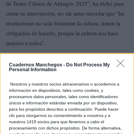
de Teatro Clásico de Almagro 2025”, ha dicho para
cerrar su intervención, no sin antes recordar que “las
instituciones no solo fomentan la cultura, tienen la
obligación de hacerlo, porque la cultura nos hace
mejores a todos”.
Programación
Cuadernos Manchegos -
Do Not Process My
Personal Information
Nosotros y nuestros socios almacenamos o accedemos a
información en dispositivos, tales como cookies, y
procesamos datos personales, tales como identificadores
únicos e información estándar enviada por un dispositivo,
para los propósitos descritos a continuación. Puede hacer
clic para otorgarnos su consentimiento a nosotros y a
nuestros 1419 socios para que llevemos a cabo el
El Festival Internacional de Teatro Clásico de
procesamiento con dichos propósitos. De forma alternativa,