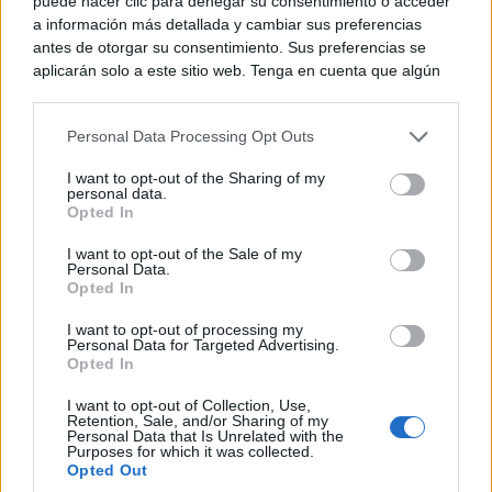
de antes, pero mejor!
puede hacer clic para denegar su consentimiento o acceder
a información más detallada y cambiar sus preferencias
antes de otorgar su consentimiento. Sus preferencias se
aplicarán solo a este sitio web. Tenga en cuenta que algún
procesamiento de sus datos personales puede no requerir
de su consentimiento, pero usted tiene el derecho de
Personal Data Processing Opt Outs
rechazar tal procesamiento. Puede cambiar sus preferencias
o retirar su consentimiento en cualquier momento volviendo
I want to opt-out of the Sharing of my
a este sitio y haciendo clic en el botón "Privacidad" en la
personal data.
parte inferior de la página web.
Opted In
Please note that this website/app uses one or more Google
I want to opt-out of the Sale of my
Personal Data.
services and may gather and store information including but
Opted In
not limited to your visit or usage behaviour. You may click to
grant or deny consent to Google and its third-party tags to
I want to opt-out of processing my
Pasaportes que abren puertas
use your data for below specified purposes in below Google
Personal Data for Targeted Advertising.
Los pasaportes más poderosos del mundo, ¿está el
consent section.
Opted In
tuyo?
I want to opt-out of Collection, Use,
Retention, Sale, and/or Sharing of my
Personal Data that Is Unrelated with the
Purposes for which it was collected.
Opted Out