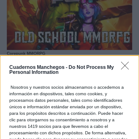
Corepunk MMORPG
Un verdadero MMORPG de la vieja escuela ¡Cómo los
de antes, pero mejor!
Cuadernos Manchegos -
Do Not Process My
Personal Information
Nosotros y nuestros socios almacenamos o accedemos a
información en dispositivos, tales como cookies, y
procesamos datos personales, tales como identificadores
únicos e información estándar enviada por un dispositivo,
para los propósitos descritos a continuación. Puede hacer
clic para otorgarnos su consentimiento a nosotros y a
nuestros 1419 socios para que llevemos a cabo el
procesamiento con dichos propósitos. De forma alternativa,