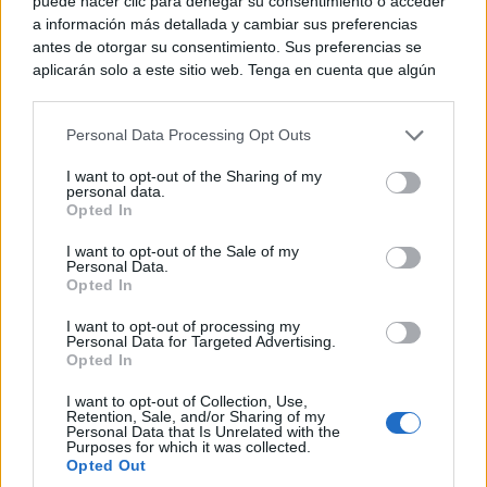
puede hacer clic para denegar su consentimiento o acceder
a información más detallada y cambiar sus preferencias
antes de otorgar su consentimiento. Sus preferencias se
¿Por qué se contagia?
aplicarán solo a este sitio web. Tenga en cuenta que algún
La ciencia explica por qué el bostezo es contagioso
procesamiento de sus datos personales puede no requerir
de su consentimiento, pero usted tiene el derecho de
Personal Data Processing Opt Outs
rechazar tal procesamiento. Puede cambiar sus preferencias
o retirar su consentimiento en cualquier momento volviendo
I want to opt-out of the Sharing of my
a este sitio y haciendo clic en el botón "Privacidad" en la
personal data.
parte inferior de la página web.
Opted In
Please note that this website/app uses one or more Google
I want to opt-out of the Sale of my
Personal Data.
services and may gather and store information including but
Opted In
not limited to your visit or usage behaviour. You may click to
grant or deny consent to Google and its third-party tags to
I want to opt-out of processing my
use your data for below specified purposes in below Google
Personal Data for Targeted Advertising.
consent section.
Opted In
I want to opt-out of Collection, Use,
No es tu imaginación
Retention, Sale, and/or Sharing of my
¿Ves caras en enchufes, coches o nubes? Tiene
Personal Data that Is Unrelated with the
Purposes for which it was collected.
explicación
Opted Out