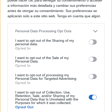
puede hacer clic para denegar su consentimiento o acceder
a información más detallada y cambiar sus preferencias
antes de otorgar su consentimiento. Sus preferencias se
aplicarán solo a este sitio web. Tenga en cuenta que algún
procesamiento de sus datos personales puede no requerir
Vicepresidenta del Gobierno y ministra para la
de su consentimiento, pero usted tiene el derecho de
Transición Ecológica y el Reto Demográfico
Personal Data Processing Opt Outs
rechazar tal procesamiento. Puede cambiar sus preferencias
o retirar su consentimiento en cualquier momento volviendo
I want to opt-out of the Sharing of my
a este sitio y haciendo clic en el botón "Privacidad" en la
personal data.
parte inferior de la página web.
TE RECOMENDAMOS
Opted In
Please note that this website/app uses one or more Google
I want to opt-out of the Sale of my
Personal Data.
services and may gather and store information including but
Opted In
not limited to your visit or usage behaviour. You may click to
grant or deny consent to Google and its third-party tags to
I want to opt-out of processing my
use your data for below specified purposes in below Google
Personal Data for Targeted Advertising.
consent section.
Opted In
I want to opt-out of Collection, Use,
Retention, Sale, and/or Sharing of my
Personal Data that Is Unrelated with the
Purposes for which it was collected.
Opted Out