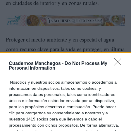
en ciudades de interior y en zonas rurales.
Proteger el medio ambiente y en especial el agua
como recurso clave para la vida es proteger, en última
instancia, nuestro sistema de bienestar, la cohesión
Cuadernos Manchegos -
Do Not Process My
territorial y social y el desarrollo sostenible. Un
Personal Information
trinomio sin el cual no es posible el progreso.
Nosotros y nuestros socios almacenamos o accedemos a
información en dispositivos, tales como cookies, y
Teresa Ribera
procesamos datos personales, tales como identificadores
únicos e información estándar enviada por un dispositivo,
para los propósitos descritos a continuación. Puede hacer
clic para otorgarnos su consentimiento a nosotros y a
nuestros 1419 socios para que llevemos a cabo el
procesamiento con dichos propósitos. De forma alternativa,