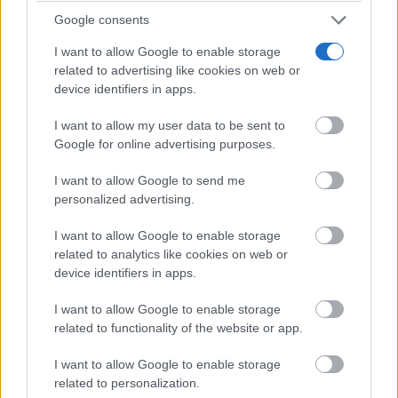
Google consents
Corepunk MMORPG
I want to allow Google to enable storage
Un verdadero MMORPG de la vieja escuela ¡Cómo los
related to advertising like cookies on web or
de antes, pero mejor!
device identifiers in apps.
I want to allow my user data to be sent to
Google for online advertising purposes.
I want to allow Google to send me
personalized advertising.
I want to allow Google to enable storage
related to analytics like cookies on web or
device identifiers in apps.
I want to allow Google to enable storage
related to functionality of the website or app.
Pasaportes que abren puertas
I want to allow Google to enable storage
Los pasaportes más poderosos del mundo, ¿está el
related to personalization.
tuyo?