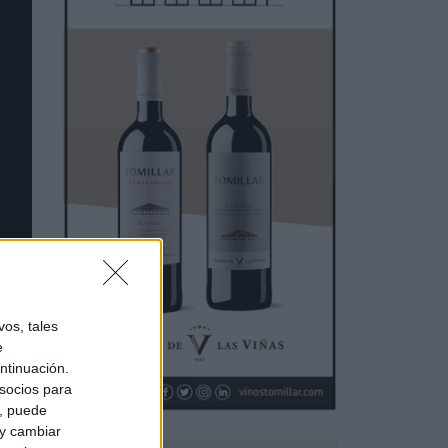
os, tales
e
ntinuación.
los
socios para
o,
a, puede
 y cambiar
va;