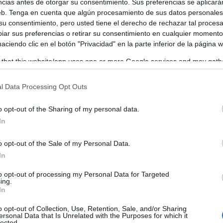
ncias antes de otorgar su consentimiento. Sus preferencias se aplicará
Dinosaur Jr
imi Battles the Pink Robots;
, con un concier
web. Tenga en cuenta que algún procesamiento de sus datos personale
 su consentimiento, pero usted tiene el derecho de rechazar tal proces
Lucinda Williams;
 Sound;
la icónica y profunda
el 30
ar sus preferencias o retirar su consentimiento en cualquier momento
 haciendo clic en el botón "Privacidad" en la parte inferior de la página 
programación gratuita en la p
res más que incluyen la
as Txiki ARF
 that this website/app uses one or more Google services and may gath
.
including but not limited to your visit or usage behaviour. You may click 
 to Google and its third-party tags to use your data for below specifi
l Data Processing Opt Outs
ogle consent section.
o opt-out of the Sharing of my personal data.
se convierte en el punto neurálgico donde el festival se fu
In
ía con conciertos gratuitos en directo, perfectos para
o opt-out of the Sale of my Personal Data.
ferta gastronómica de la Green Capital. El viernes será el t
In
 logrado ganarse el respeto de figuras como Liam Gallagher
to opt-out of processing my Personal Data for Targeted
estas más firmes del rock de pub con raíces mod. El sábad
ing.
In
l trío de hermanos británicos que mezcla con fuerza R&B,
o opt-out of Collection, Use, Retention, Sale, and/or Sharing
n una actuación gratuita cargada de energía en pleno centro
ersonal Data that Is Unrelated with the Purposes for which it
lected.