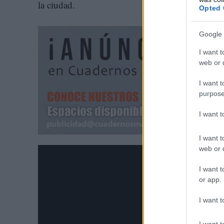
la ciudad.
Opted 
Google 
I want t
web or d
I want t
purpose
I want 
I want t
web or d
I want t
or app.
I want t
I want t