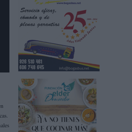
en
cas.
nales