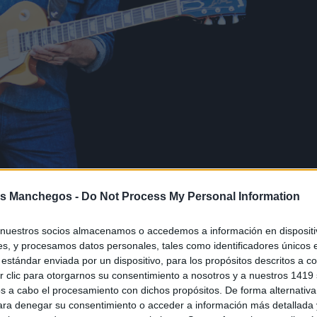
ición con grandes estrellas como John Fogerty, Manic Street Preachers o The
s Manchegos -
Do Not Process My Personal Information
nuestros socios almacenamos o accedemos a información en dispositiv
los días 19, 20 y 21 de junio en
elebrar su 23ª edición
s, y procesamos datos personales, tales como identificadores únicos 
estándar enviada por un dispositivo, para los propósitos descritos a co
 rock & roll se congregarán artistas de primer nivel entre 
 clic para otorgarnos su consentimiento a nosotros y a nuestros 1419 
ha única en España y con todos los clásicos de su repertori
s a cabo el procesamiento con dichos propósitos. De forma alternativ
para denegar su consentimiento o acceder a información más detallada
Manic Street Preachers
Revival,
, también en fecha exclusi