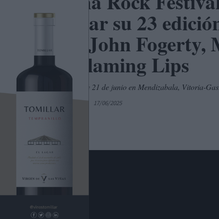
Azkena Rock Festival 
celebrar su 23 edició
como John Fogerty, M
The Flaming Lips
Los días 19, 20 y 21 de junio en Mendizabala, Vitoria-Gas
Por
C. Manchegos
17/06/2025