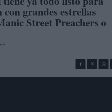
tiene ya todo listo para
n con grandes estrellas
anic Street Preachers o
teiz