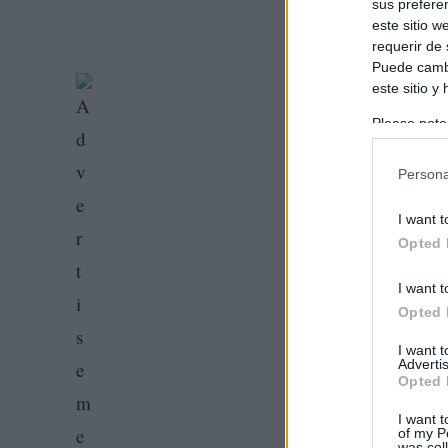
sus prefere
este sitio 
requerir de
Puede cambi
este sitio y
Please note
information 
deny consent
Persona
in below Go
I want t
Opted 
I want t
Opted 
I want 
Advertis
Opted 
I want t
of my P
was col