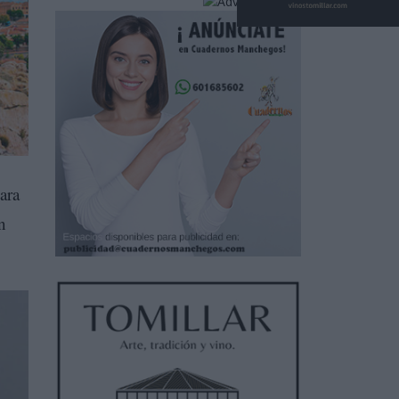
ara
n