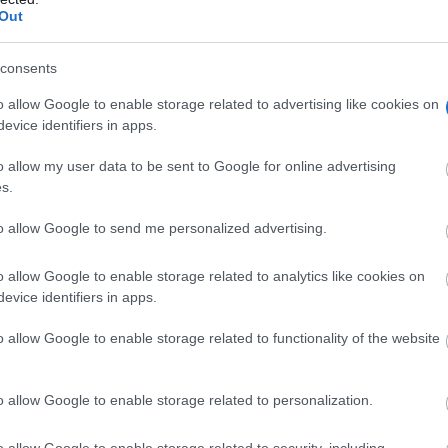
Out
consents
o allow Google to enable storage related to advertising like cookies on
rios días de temperaturas anómalas
evice identifiers in apps.
o allow my user data to be sent to Google for online advertising
turas bajan en buena parte de la Península y Baleares
.
s.
de un final de mayo muy cálido, con registros que en algu
to allow Google to send me personalized advertising.
del verano.
o allow Google to enable storage related to analytics like cookies on
evice identifiers in apps.
o allow Google to enable storage related to functionality of the website
o allow Google to enable storage related to personalization.
o allow Google to enable storage related to security, including