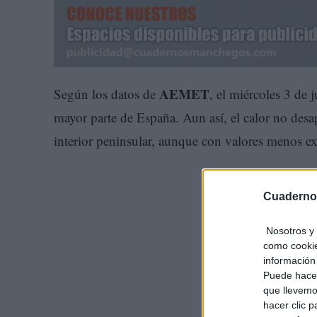
AEMET
Según los datos de
, el miércoles 3 de
mayor parte de España. Aun así, el calor no desap
interior peninsular, aunque con valores menos ex
Cuaderno
Nosotros y 
como cookie
información 
Puede hacer
que llevemo
hacer clic 