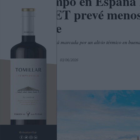
El tiempo en España 
AEMET prevé menos 
estable
La jornada estará marcada por un alivio térmico en buena 
este.
Por
C. Manchegos
03/06/2026