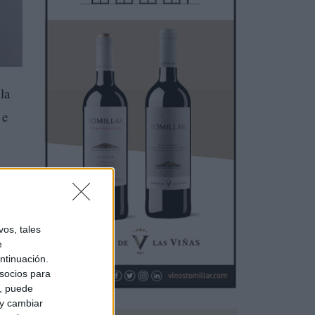
la
 e
os, tales
e
ntinuación.
socios para
a, puede
 y cambiar