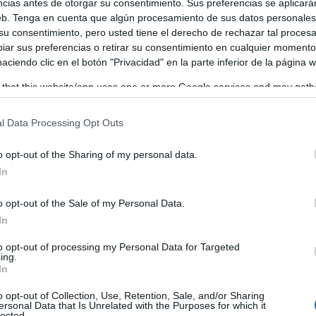
ncias antes de otorgar su consentimiento. Sus preferencias se aplicará
web. Tenga en cuenta que algún procesamiento de sus datos personale
 su consentimiento, pero usted tiene el derecho de rechazar tal proces
ar sus preferencias o retirar su consentimiento en cualquier momento
 haciendo clic en el botón "Privacidad" en la parte inferior de la página 
 that this website/app uses one or more Google services and may gath
including but not limited to your visit or usage behaviour. You may click 
 to Google and its third-party tags to use your data for below specifi
l Data Processing Opt Outs
ogle consent section.
o opt-out of the Sharing of my personal data.
In
o opt-out of the Sale of my Personal Data.
In
to opt-out of processing my Personal Data for Targeted
ing.
In
o opt-out of Collection, Use, Retention, Sale, and/or Sharing
ersonal Data that Is Unrelated with the Purposes for which it
lected.