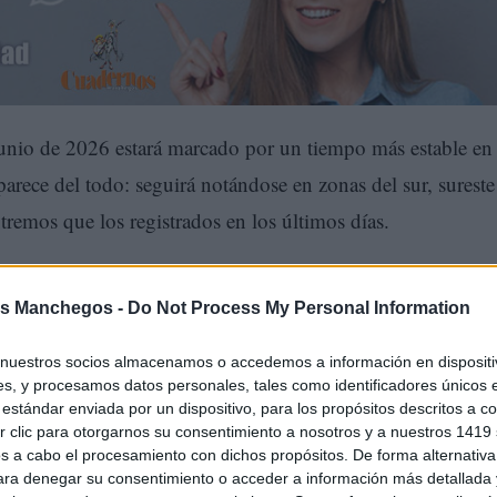
 junio de 2026 estará marcado por un tiempo más estable en 
arece del todo: seguirá notándose en zonas del sur, sureste
tremos que los registrados en los últimos días.
s Manchegos -
Do Not Process My Personal Information
nuestros socios almacenamos o accedemos a información en dispositiv
s, y procesamos datos personales, tales como identificadores únicos 
estándar enviada por un dispositivo, para los propósitos descritos a co
 clic para otorgarnos su consentimiento a nosotros y a nuestros 1419 
s a cabo el procesamiento con dichos propósitos. De forma alternativ
para denegar su consentimiento o acceder a información más detallada