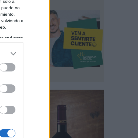
n solo a
s puede no
amiento.
 volviendo a
web.
er and store
to grant or
ed purposes