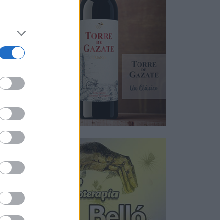
 Este
nas