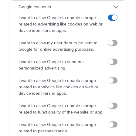
Navarro Muelas, de hacer un “flaco favor” a la
Google consents
comunidad educativa al no haber concurrido a esta
I want to allow Google to enable storage
related to advertising like cookies on web or
convocatoria.
device identifiers in apps.
La portavoz socialista ha remarcado que otros
I want to allow my user data to be sent to
Google for online advertising purposes.
ayuntamientos gobernados por el Partido Popular sí
I want to allow Google to send me
han actuado con responsabilidad y se van a
personalized advertising.
beneficiar de esta financiación.
I want to allow Google to enable storage
related to analytics like cookies on web or
“Esto no va de colores, va de Tomelloso y de dar
device identifiers in apps.
respuesta a una necesidad imperativa”, ha señalado.
I want to allow Google to enable storage
related to functionality of the website or app.
Además, ha insistido en que gobernar implica
I want to allow Google to enable storage
aprovechar todas las oportunidades de financiación
related to personalization.