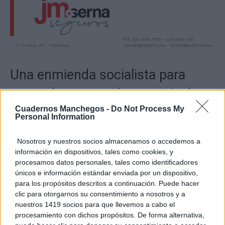
Una enmienda socialista para
prever la aportación municipal
Cuadernos Manchegos -
Do Not Process My
Personal Information
La portavoz del Grupo Municipal Socialista también
ha explicado que su formación presentó una
Nosotros y nuestros socios almacenamos o accedemos a
información en dispositivos, tales como cookies, y
enmienda a los presupuestos municipales de este
procesamos datos personales, tales como identificadores
ejercicio para contemplar la dotación económica
únicos e información estándar enviada por un dispositivo,
para los propósitos descritos a continuación. Puede hacer
necesaria y permitir que el Ayuntamiento pudiera
clic para otorgarnos su consentimiento a nosotros y a
acogerse a esta convocatoria.
nuestros 1419 socios para que llevemos a cabo el
procesamiento con dichos propósitos. De forma alternativa,