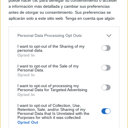
puede hacer clic para denegar su consentimiento o acceder
Rodrigo ha cuestionado si el actual equipo de
a información más detallada y cambiar sus preferencias
antes de otorgar su consentimiento. Sus preferencias se
Gobierno ha despreciado esta línea de ayudas por
aplicarán solo a este sitio web. Tenga en cuenta que algún
proceder del Gobierno regional presidido por
procesamiento de sus datos personales puede no requerir
de su consentimiento, pero usted tiene el derecho de
Emiliano García-Page.
Personal Data Processing Opt Outs
rechazar tal procesamiento. Puede cambiar sus preferencias
o retirar su consentimiento en cualquier momento volviendo
I want to opt-out of the Sharing of my
a este sitio y haciendo clic en el botón "Privacidad" en la
“No sé si el equipo de Gobierno actual desprecia esta
personal data.
parte inferior de la página web.
Opted In
convocatoria por el simple hecho de que quien la
Please note that this website/app uses one or more Google
I want to opt-out of the Sale of my
pone a disposición es el Gobierno regional de
Personal Data.
services and may gather and store information including but
Opted In
not limited to your visit or usage behaviour. You may click to
Emiliano García-Page”, ha afirmado.
grant or deny consent to Google and its third-party tags to
I want to opt-out of processing my
use your data for below specified purposes in below Google
Personal Data for Targeted Advertising.
consent section.
Opted In
Críticas directas al alcalde Javier
I want to opt-out of Collection, Use,
Navarro Muelas
Retention, Sale, and/or Sharing of my
Personal Data that Is Unrelated with the
Purposes for which it was collected.
Opted Out
Rodrigo ha acusado al alcalde de Tomelloso, Javier