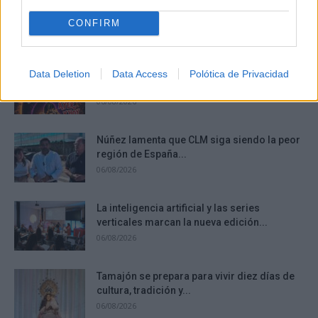
DISCOVER WITH
CONFIRM
Últimas noticias
La Terraza Ayer y Hoy sortea diez entradas
Data Deletion
Data Access
Polótica de Privacidad
para vivir 40...
06/08/2026
Núñez lamenta que CLM siga siendo la peor
región de España...
06/08/2026
La inteligencia artificial y las series
verticales marcan la nueva edición...
06/08/2026
Tamajón se prepara para vivir diez días de
cultura, tradición y...
06/08/2026