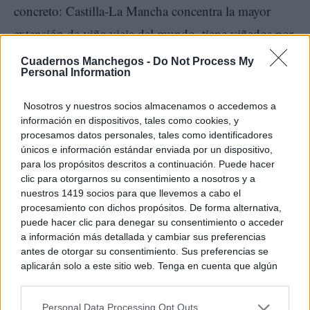
concreto: Castilla-La Mancha concentra la mayor
extensión de viña vieja del mundo, tiene viñedos por
encima de los 1000 metros, variedades autóctonas
Cuadernos Manchegos -
Do Not Process My
Personal Information
que no se encuentran en ningún otro territorio y una
diversidad de suelos que explica perfiles imposibles
Nosotros y nuestros socios almacenamos o accedemos a
información en dispositivos, tales como cookies, y
de replicar. Y sin embargo, la región arrastra una
procesamos datos personales, tales como identificadores
imagen construida sobre el volumen y el granel que
únicos e información estándar enviada por un dispositivo,
para los propósitos descritos a continuación. Puede hacer
ha tardado décadas en empezar a corregirse.
clic para otorgarnos su consentimiento a nosotros y a
nuestros 1419 socios para que llevemos a cabo el
procesamiento con dichos propósitos. De forma alternativa,
Lo que falta no es calidad. Es que quienes tienen
puede hacer clic para denegar su consentimiento o acceder
influencia sobre las cartas de vino, los portfolios de
a información más detallada y cambiar sus preferencias
antes de otorgar su consentimiento. Sus preferencias se
distribución y los artículos especializados dispongan
aplicarán solo a este sitio web. Tenga en cuenta que algún
de conocimiento real sobre lo que la región ofrece
procesamiento de sus datos personales puede no requerir
de su consentimiento, pero usted tiene el derecho de
hoy. El programa trabaja exactamente en ese punto, a
Personal Data Processing Opt Outs
rechazar tal procesamiento. Puede cambiar sus preferencias