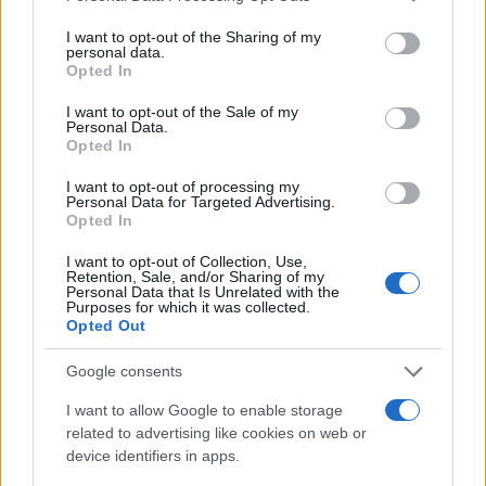
través de tres bloques: territorio, cata y comunicación,
o retirar su consentimiento en cualquier momento volviendo
I want to opt-out of the Sharing of my
a este sitio y haciendo clic en el botón "Privacidad" en la
personal data.
que el participante trabaja en cada sesión con los
parte inferior de la página web.
Opted In
vinos en copa.
Please note that this website/app uses one or more Google
I want to opt-out of the Sale of my
Personal Data.
services and may gather and store information including but
Opted In
not limited to your visit or usage behaviour. You may click to
Expansión nacional
grant or deny consent to Google and its third-party tags to
I want to opt-out of processing my
use your data for below specified purposes in below Google
Personal Data for Targeted Advertising.
consent section.
Opted In
I want to opt-out of Collection, Use,
Retention, Sale, and/or Sharing of my
Tras el arranque en Málaga, el programa tiene
Personal Data that Is Unrelated with the
Purposes for which it was collected.
Opted Out
prevista su implantación en otras plazas a lo largo de
2026 Con asociaciones de sumilleres, distribuidores
Google consents
y centros de formación. En cada ciudad, el número
I want to allow Google to enable storage
related to advertising like cookies on web or
de bodegas participantes se limita deliberadamente
device identifiers in apps.
para garantizar que cada proyecto recibe atención real