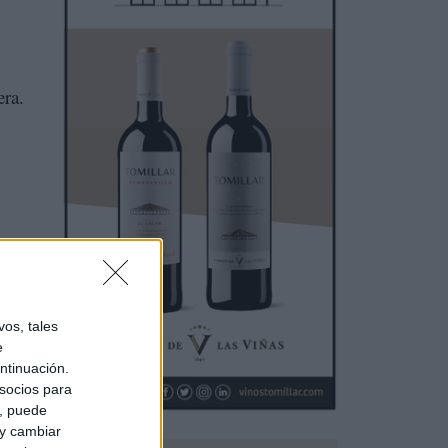
era.
os, tales
e
ntinuación.
socios para
a, puede
 y cambiar