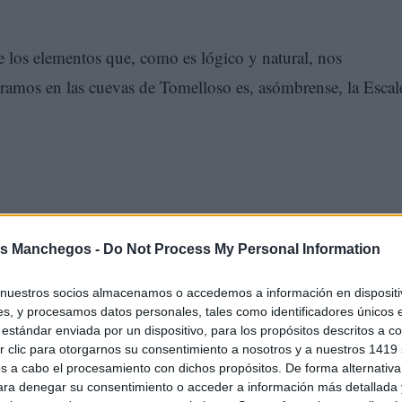
 los elementos que, como es lógico y natural, nos
ramos en las cuevas de Tomelloso es, asómbrense, la Escal
s Manchegos -
Do Not Process My Personal Information
nuestros socios almacenamos o accedemos a información en dispositiv
s, y procesamos datos personales, tales como identificadores únicos 
estándar enviada por un dispositivo, para los propósitos descritos a co
 clic para otorgarnos su consentimiento a nosotros y a nuestros 1419 
s a cabo el procesamiento con dichos propósitos. De forma alternativ
para denegar su consentimiento o acceder a información más detallada