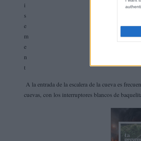
authenti
A la entrada de la escalera de la cueva es frecuen
cuevas, con los interruptores blancos de baquelit