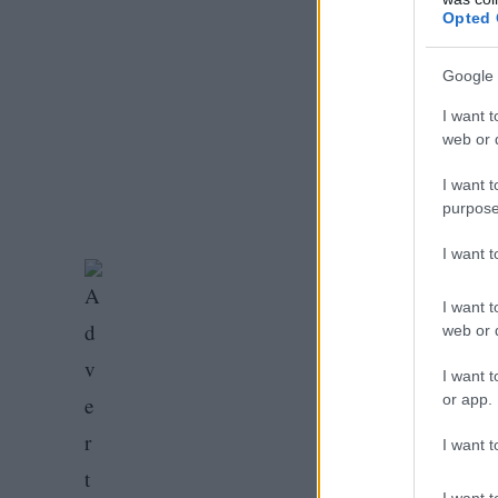
Opted 
Google 
I want t
web or d
I want t
purpose
I want 
I want t
web or d
I want t
or app.
I want t
I want t