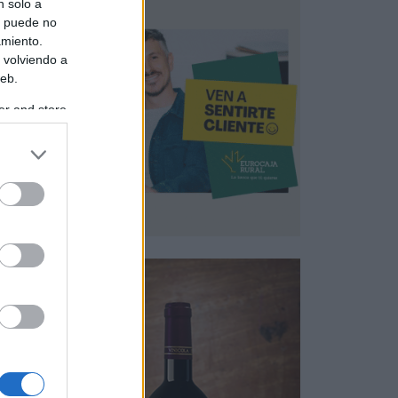
n solo a
s puede no
amiento.
 volviendo a
web.
er and store
to grant or
ed purposes