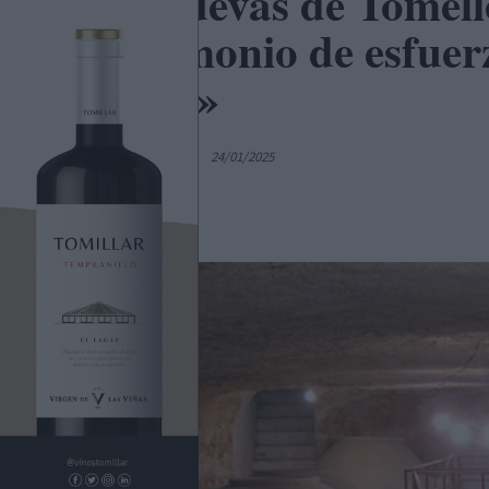
Las cuevas de Tomell
patrimonio de esfuer
(XIV)»
Por
Sergio Bernao
24/01/2025