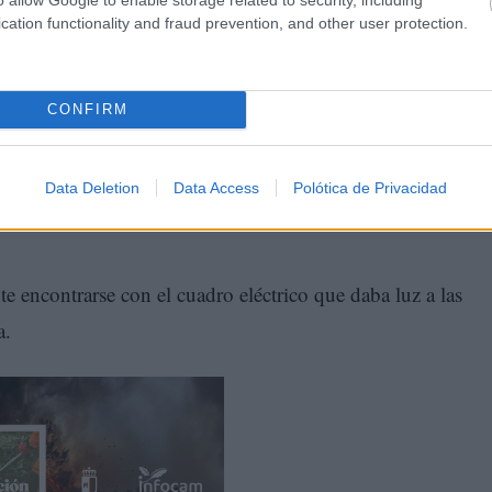
cation functionality and fraud prevention, and other user protection.
CONFIRM
Data Deletion
Data Access
Polótica de Privacidad
te encontrarse con el cuadro eléctrico que daba luz a las
a.