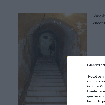
Uno de
encont
Cuaderno
Nosotros y 
como cookie
información 
Puede hacer
que llevemo
hacer clic 