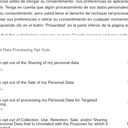
ncias antes de otorgar su consentimiento. Sus preferencias se aplicará
web. Tenga en cuenta que algún procesamiento de sus datos personale
 su consentimiento, pero usted tiene el derecho de rechazar tal proces
ar sus preferencias o retirar su consentimiento en cualquier momento
 haciendo clic en el botón "Privacidad" en la parte inferior de la página 
 that this website/app uses one or more Google services and may gath
including but not limited to your visit or usage behaviour. You may click 
 to Google and its third-party tags to use your data for below specifi
l Data Processing Opt Outs
ogle consent section.
o opt-out of the Sharing of my personal data.
In
o opt-out of the Sale of my Personal Data.
In
to opt-out of processing my Personal Data for Targeted
sirve-se utilizaba como acceso a la cueva.
ing.
In
o opt-out of Collection, Use, Retention, Sale, and/or Sharing
ersonal Data that Is Unrelated with the Purposes for which it
lected.