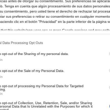
ncias antes de otorgar su consentimiento. Sus preferencias se aplicará
de barro en las cuevas, hemos cruzado con datos disponibles
web. Tenga en cuenta que algún procesamiento de sus datos personale
 su consentimiento, pero usted tiene el derecho de rechazar tal proces
 sobre 630 cuevas visitadas y controladas, incluidas las 1
ar sus preferencias o retirar su consentimiento en cualquier momento
es, confirmamos habían desaparecido un 12 por ciento de
 haciendo clic en el botón "Privacidad" en la parte inferior de la página 
on tinajas de barro del periodo anterior, a lo que hay que
 that this website/app uses one or more Google services and may gath
including but not limited to your visit or usage behaviour. You may click 
ntar la del periodo 2012-2023, con una disminución del 1
 to Google and its third-party tags to use your data for below specifi
l Data Processing Opt Outs
de cuevas con tinajas de barro de un 25 por ciento, ello es
ogle consent section.
ta que hasta el periodo del 2012, la mayoría de las cuevas
o opt-out of the Sharing of my personal data.
In
 numeradas en las de las primeras 174 detectadas, que
asta el 2023,donde seguían siendo mayoría las de barro so
o opt-out of the Sale of my Personal Data.
In
to opt-out of processing my Personal Data for Targeted
ing.
an en el año 2012, el número de 2.843 tinajas entre barro
In
 de 174 cuevas, de las que tinajas de barro suponían la cif
o opt-out of Collection, Use, Retention, Sale, and/or Sharing
ersonal Data that Is Unrelated with the Purposes for which it
34.
lected.