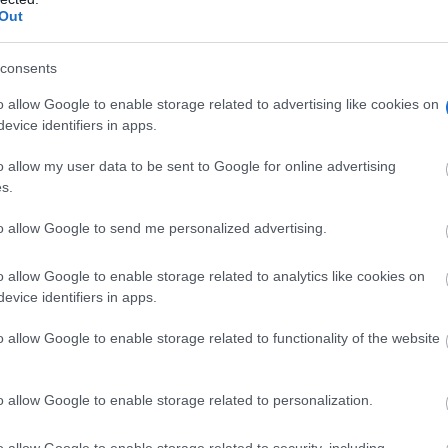
Out
venientes de la campaña 2012 a 2023, las cifras marcan un
consents
de barro de 13.000 piezas de un total de 32.500, especifica
o allow Google to enable storage related to advertising like cookies on
ncluidas las 174 anteriores.
evice identifiers in apps.
o allow my user data to be sent to Google for online advertising
or desaparición han sido las
s.
s proximidades de la zona
to allow Google to send me personalized advertising.
s que ya hemos mencionado
n de nuevos edificios de
o allow Google to enable storage related to analytics like cookies on
evice identifiers in apps.
nes.
o allow Google to enable storage related to functionality of the website
tacar la diferencia entre las
o allow Google to enable storage related to personalization.
o allow Google to enable storage related to security, including