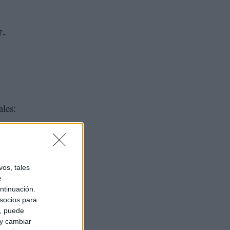
7-
les:
la
r la
os, tales
e
ntinuación.
socios para
a, puede
 y cambiar