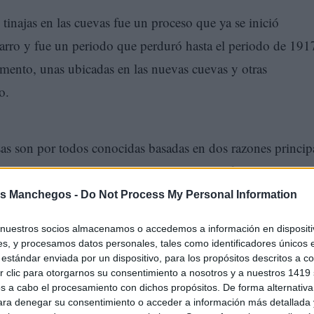
tinajas en las cuevas fue un proceso que ya se inició
barro y fue un periodo que perduró hasta el periodo de 191
cemento, unas ubicadas en las nuevas cuevas y otras
o.
as son por todos conocidas basadas en dos razones principa
ente rotura de las tinajas de barro durante la fermentación y 
ad de introducción de las nuevas y la posibilidad de aumenta
s Manchegos -
Do Not Process My Personal Information
d de volumen de mosto sin ampliar espacio físico.
nuestros socios almacenamos o accedemos a información en dispositiv
s, y procesamos datos personales, tales como identificadores únicos 
o 2012 disponemos de los datos en que de 174 visitadas y
estándar enviada por un dispositivo, para los propósitos descritos a co
 clic para otorgarnos su consentimiento a nosotros y a nuestros 1419 
das existía un porcentaje del 36,7 por ciento de tinajas de
s a cabo el procesamiento con dichos propósitos. De forma alternativ
 dado que desde entonces no se han producido entrada de
para denegar su consentimiento o acceder a información más detallada