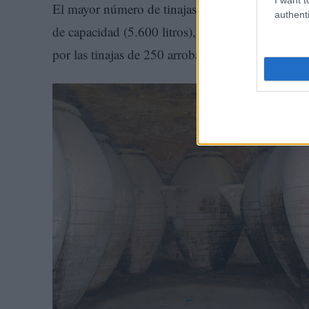
El mayor número de tinajas de barro está represe
authenti
de capacidad (5.600 litros), siendo la que más p
por las tinajas de 250 arrobas (4.000 litros).