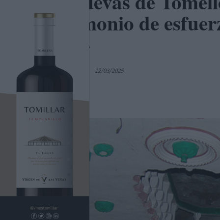
Las cuevas de Tomell
patrimonio de esfuer
(XX)»
Por
Sergio Bernao
12/03/2025